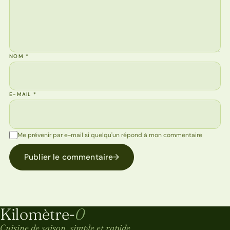
NOM
*
E-MAIL
*
Me prévenir par e-mail si quelqu'un répond à mon commentaire
Publier le commentaire
→
Kilomètre-
0
Kilomètre-0
Cuisine de saison, simple et rapide