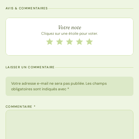
AVIS & COMMENTAIRES
Note de la recette
Votre note
Cliquez sur une étoile pour voter.
Notez cette recette de 1 à 5 étoiles
1 étoile
2 étoiles
3 étoiles
4 étoiles
5 étoiles
LAISSER UN COMMENTAIRE
Votre adresse e-mail ne sera pas publiée. Les champs
obligatoires sont indiqués avec *
COMMENTAIRE
*