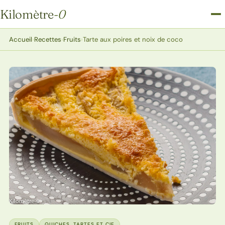
Kilomètre
-0
Kilomètre-0
Accueil
›
Recettes
›
Fruits
›
Tarte aux poires et noix de coco
FRUITS
QUICHES, TARTES ET CIE