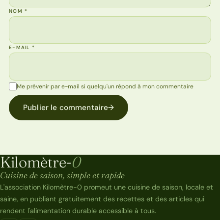
NOM
*
E-MAIL
*
Me prévenir par e-mail si quelqu'un répond à mon commentaire
Publier le commentaire
→
Kilomètre-
0
Kilomètre-0
Cuisine de saison, simple et rapide
L'association Kilomètre-0 promeut une cuisine de saison, locale et
saine, en publiant gratuitement des recettes et des articles qui
rendent l'alimentation durable accessible à tous.