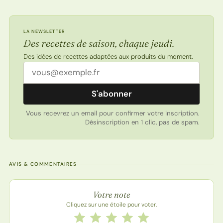
LA NEWSLETTER
Des recettes de saison, chaque jeudi.
Des idées de recettes adaptées aux produits du moment.
Adresse email
S'abonner
Vous recevrez un email pour confirmer votre inscription.
Désinscription en 1 clic, pas de spam.
AVIS & COMMENTAIRES
Note de la recette
Votre note
Cliquez sur une étoile pour voter.
Notez cette recette de 1 à 5 étoiles
1 étoile
2 étoiles
3 étoiles
4 étoiles
5 étoiles