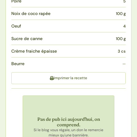
Poire
5
Noix de coco rapée
100 g
Oeuf
4
Sucre de canne
100 g
Crème fraiche épaisse
3 cs
Beurre
—
Imprimer la recette
Pas de pub ici aujourd'hui, on
comprend.
Si le blog vous régale, un don le remercie
mieux qu'une bannière.