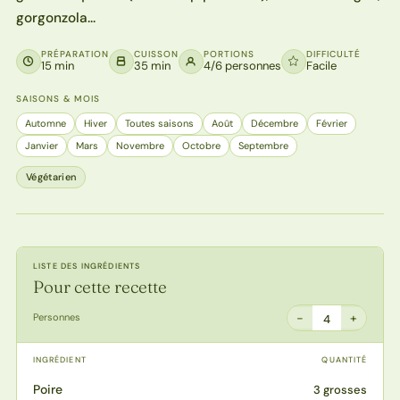
gorgonzola…
PRÉPARATION
CUISSON
PORTIONS
DIFFICULTÉ
15 min
35 min
4/6 personnes
Facile
SAISONS & MOIS
Automne
Hiver
Toutes saisons
Août
Décembre
Février
Janvier
Mars
Novembre
Octobre
Septembre
Végétarien
LISTE DES INGRÉDIENTS
Pour cette recette
−
+
Personnes
4
INGRÉDIENT
QUANTITÉ
Poire
3 grosses