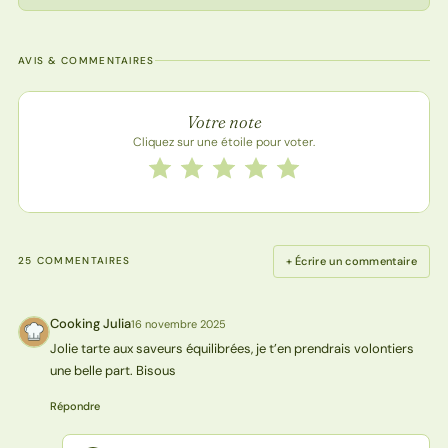
AVIS & COMMENTAIRES
Note de la recette
Votre note
Cliquez sur une étoile pour voter.
Notez cette recette de 1 à 5 étoiles
1 étoile
2 étoiles
3 étoiles
4 étoiles
5 étoiles
+ Écrire un commentaire
25 COMMENTAIRES
Cooking Julia
16 novembre 2025
CJ
Jolie tarte aux saveurs équilibrées, je t’en prendrais volontiers
une belle part. Bisous
Répondre