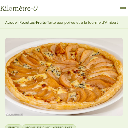
Kilomètre
-0
Kilomètre-0
Accueil
›
Recettes
›
Fruits
›
Tarte aux poires et à la fourme d’Ambert
FRUITS
MOINS DE CINQ INGRÉDIENTS