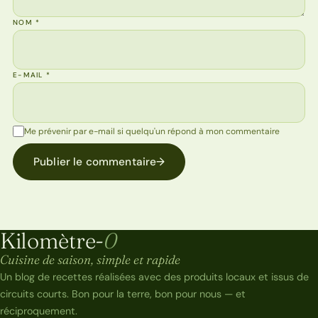
NOM
*
E-MAIL
*
Me prévenir par e-mail si quelqu'un répond à mon commentaire
Publier le commentaire
→
Kilomètre-
0
Kilomètre-0
Cuisine de saison, simple et rapide
Un blog de recettes réalisées avec des produits locaux et issus de
circuits courts. Bon pour la terre, bon pour nous — et
réciproquement.