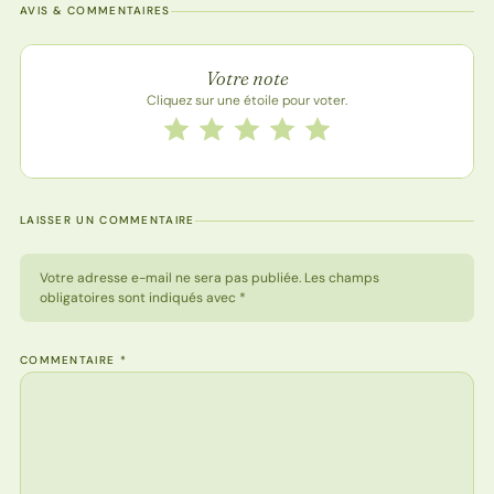
AVIS & COMMENTAIRES
Note de la recette
Votre note
Cliquez sur une étoile pour voter.
Notez cette recette de 1 à 5 étoiles
1 étoile
2 étoiles
3 étoiles
4 étoiles
5 étoiles
LAISSER UN COMMENTAIRE
Votre adresse e-mail ne sera pas publiée. Les champs
obligatoires sont indiqués avec *
COMMENTAIRE
*