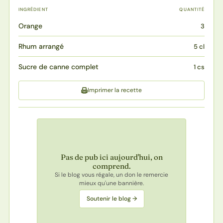
INGRÉDIENT
QUANTITÉ
Orange
3
Rhum arrangé
5 cl
Sucre de canne complet
1 cs
Imprimer la recette
Pas de pub ici aujourd'hui, on
comprend.
Si le blog vous régale, un don le remercie
mieux qu'une bannière.
Soutenir le blog →