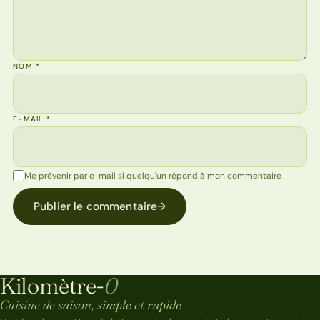
NOM
*
E-MAIL
*
Me prévenir par e-mail si quelqu'un répond à mon commentaire
Publier le commentaire
→
Kilomètre-
0
Kilomètre-0
Cuisine de saison, simple et rapide