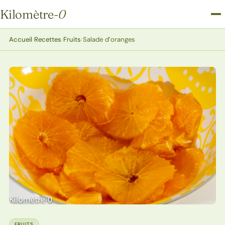
Kilomètre
-0
Kilomètre-0
Accueil
›
Recettes
›
Fruits
›
Salade d’oranges
FRUITS