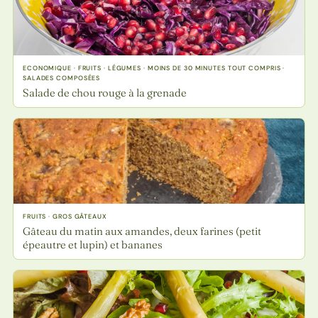
ECONOMIQUE · FRUITS · LÉGUMES · MOINS DE 30 MINUTES TOUT COMPRIS ·
SALADES COMPOSÉES
Salade de chou rouge à la grenade
FRUITS · GROS GÂTEAUX
Gâteau du matin aux amandes, deux farines (petit
épeautre et lupin) et bananes