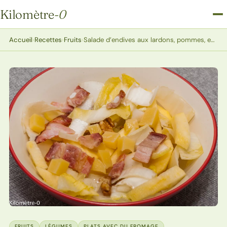
Kilomètre
-0
Kilomètre-0
Accueil
›
Recettes
›
Fruits
›
Salade d’endives aux lardons, pommes, emmental et noix
FRUITS
LÉGUMES
PLATS AVEC DU FROMAGE