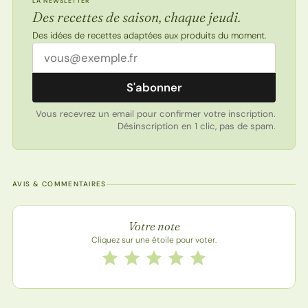
LA NEWSLETTER
Des recettes de saison, chaque jeudi.
Des idées de recettes adaptées aux produits du moment.
Adresse email
S'abonner
Vous recevrez un email pour confirmer votre inscription.
Désinscription en 1 clic, pas de spam.
AVIS & COMMENTAIRES
Note de la recette
Votre note
Cliquez sur une étoile pour voter.
Notez cette recette de 1 à 5 étoiles
1 étoile
2 étoiles
3 étoiles
4 étoiles
5 étoiles