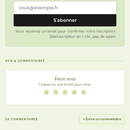
Adresse email
S'abonner
Vous recevrez un email pour confirmer votre inscription.
Désinscription en 1 clic, pas de spam.
AVIS & COMMENTAIRES
Note de la recette
Votre note
Cliquez sur une étoile pour voter.
Notez cette recette de 1 à 5 étoiles
1 étoile
2 étoiles
3 étoiles
4 étoiles
5 étoiles
+ Écrire un commentaire
24 COMMENTAIRES