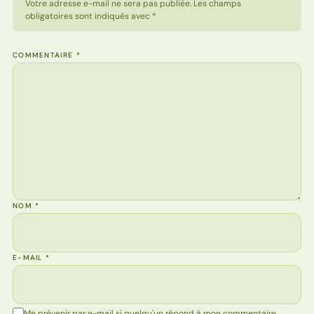
Votre adresse e-mail ne sera pas publiée. Les champs
obligatoires sont indiqués avec *
COMMENTAIRE
*
NOM
*
E-MAIL
*
Me prévenir par e-mail si quelqu'un répond à mon commentaire