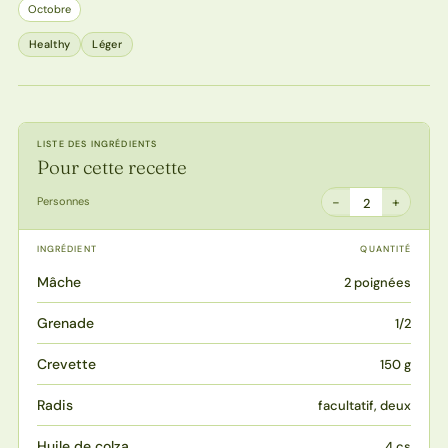
Octobre
Healthy
Léger
LISTE DES INGRÉDIENTS
Pour cette recette
−
+
Personnes
2
INGRÉDIENT
QUANTITÉ
Mâche
2 poignées
Grenade
1/2
Crevette
150 g
Radis
facultatif, deux
Huile de colza
4 cs