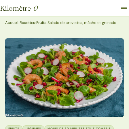
Kilomètre
-0
Kilomètre-0
Accueil
›
Recettes
›
Fruits
›
Salade de crevettes, mâche et grenade
FRUITS
LÉGUMES
MOINS DE 30 MINUTES TOUT COMPRIS