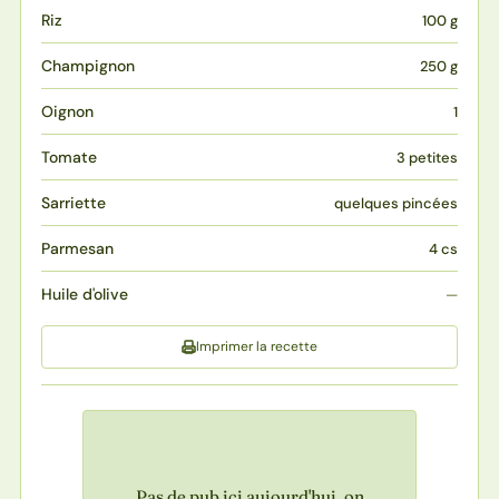
Riz
100 g
Champignon
250 g
Oignon
1
Tomate
3 petites
Sarriette
quelques pincées
Parmesan
4 cs
Huile d'olive
—
Imprimer la recette
Pas de pub ici aujourd'hui, on