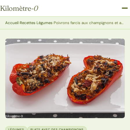
Kilomètre
-0
Kilomètre-0
Accueil
›
Recettes
›
Légumes
›
Poivrons farcis aux champignons et aux céréales
LÉGUMES
PLATS AVEC DES CHAMPIGNONS