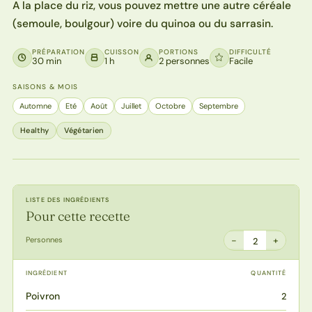
A la place du riz, vous pouvez mettre une autre céréale
(semoule, boulgour) voire du quinoa ou du sarrasin.
PRÉPARATION
CUISSON
PORTIONS
DIFFICULTÉ
30 min
1 h
2 personnes
Facile
SAISONS & MOIS
Automne
Eté
Août
Juillet
Octobre
Septembre
Healthy
Végétarien
LISTE DES INGRÉDIENTS
Pour cette recette
−
+
Personnes
2
INGRÉDIENT
QUANTITÉ
Poivron
2