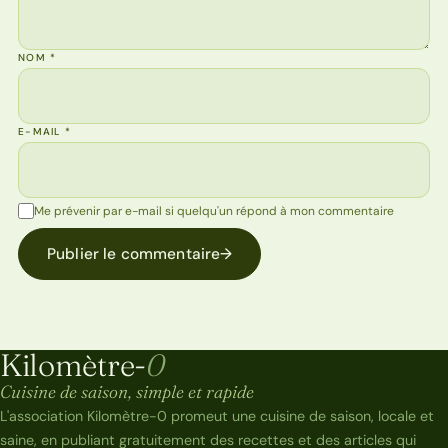
NOM
*
E-MAIL
*
Me prévenir par e-mail si quelqu'un répond à mon commentaire
Publier le commentaire
→
Kilomètre-
0
Kilomètre-0
Cuisine de saison, simple et rapide
L'association Kilomètre-0 promeut une cuisine de saison, locale et
saine, en publiant gratuitement des recettes et des articles qui