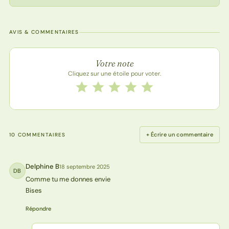
AVIS & COMMENTAIRES
Note de la recette
Votre note
Cliquez sur une étoile pour voter.
Notez cette recette de 1 à 5 étoiles
1 étoile
2 étoiles
3 étoiles
4 étoiles
5 étoiles
+ Écrire un commentaire
10 COMMENTAIRES
Delphine B
18 septembre 2025
DB
Comme tu me donnes envie
Bises
Répondre