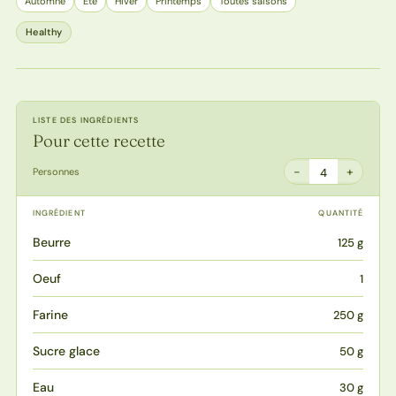
Automne
Eté
Hiver
Printemps
Toutes saisons
Healthy
LISTE DES INGRÉDIENTS
Pour cette recette
−
+
Personnes
4
INGRÉDIENT
QUANTITÉ
Beurre
125 g
Oeuf
1
Farine
250 g
Sucre glace
50 g
Eau
30 g