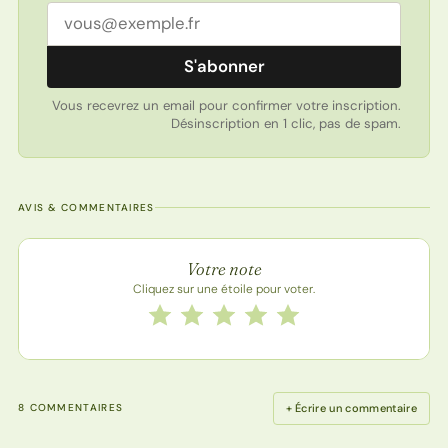
Adresse email
S'abonner
Vous recevrez un email pour confirmer votre inscription.
Désinscription en 1 clic, pas de spam.
AVIS & COMMENTAIRES
Note de la recette
Votre note
Cliquez sur une étoile pour voter.
Notez cette recette de 1 à 5 étoiles
1 étoile
2 étoiles
3 étoiles
4 étoiles
5 étoiles
+ Écrire un commentaire
8 COMMENTAIRES