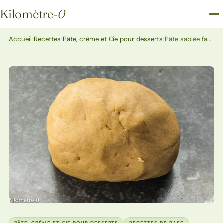
Kilomètre
-0
Kilomètre-0
Accueil
›
Recettes
›
Pâte, crème et Cie pour desserts
›
Pâte sablée facile à étaler
PÂTE, CRÈME ET CIE POUR DESSERTS
RECETTES DE BASE