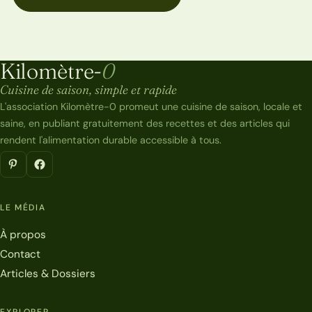
Kilomètre-
0
Kilomètre-0
Cuisine de saison, simple et rapide
L'association Kilomètre-0 promeut une cuisine de saison, locale et
saine, en publiant gratuitement des recettes et des articles qui
rendent l'alimentation durable accessible à tous.
LE MÉDIA
À propos
Contact
Articles & Dossiers