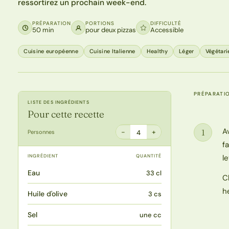
ressortirez un prochain week-end.
PRÉPARATION
PORTIONS
DIFFICULTÉ
50 min
pour deux pizzas
Accessible
Cuisine européenne
Cuisine Italienne
Healthy
Léger
Végétari
PRÉPARATI
LISTE DES INGRÉDIENTS
Pour cette recette
A
1
−
+
Personnes
4
Étape
f
INGRÉDIENT
QUANTITÉ
l
Eau
33 cl
C
h
Huile d'olive
3 cs
Sel
une cc