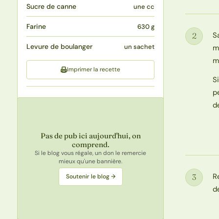
Sucre de canne
une cc
Farine
630 g
S
2
Étape
Levure de boulanger
un sachet
m
m
Imprimer la recette
S
p
d
Pas de pub ici aujourd'hui, on
comprend.
Si le blog vous régale, un don le remercie
mieux qu'une bannière.
R
3
Soutenir le blog →
Étape
d