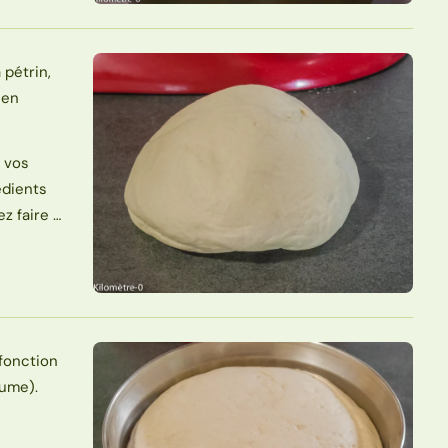
pétrin,
 en
c vos
édients
z faire …
 fonction
lume).