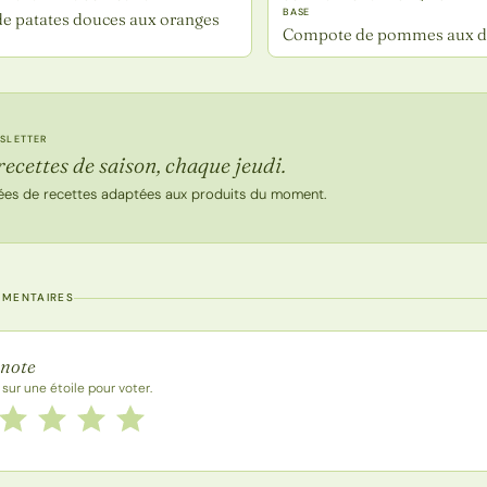
BASE
de patates douces aux oranges
Compote de pommes aux d
SLETTER
recettes de saison, chaque jeudi.
ées de recettes adaptées aux produits du moment.
MMENTAIRES
 la recette
 note
 sur une étoile pour voter.
 cette recette de 1 à 5 étoiles
le
2 étoiles
3 étoiles
4 étoiles
5 étoiles