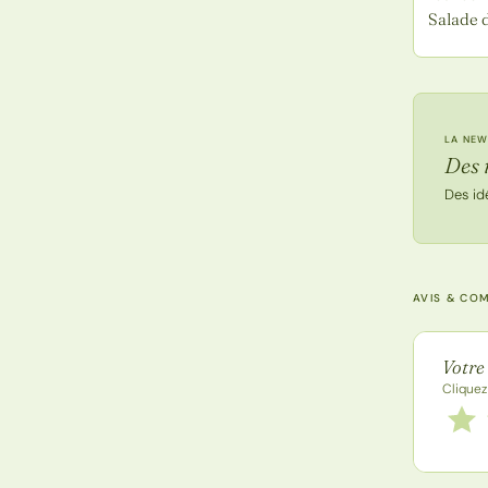
Salade 
LA NEW
Des 
Des id
AVIS & CO
Note de
Votre
Cliquez
Notez
1 étoi