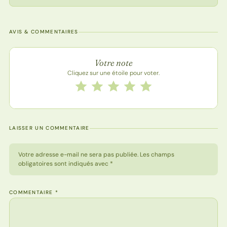
AVIS & COMMENTAIRES
Note de la recette
Votre note
Cliquez sur une étoile pour voter.
Notez cette recette de 1 à 5 étoiles
1 étoile
2 étoiles
3 étoiles
4 étoiles
5 étoiles
LAISSER UN COMMENTAIRE
Votre adresse e-mail ne sera pas publiée. Les champs
obligatoires sont indiqués avec *
COMMENTAIRE
*