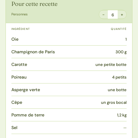
Pour cette recette
−
+
Personnes
6
INGRÉDIENT
QUANTITÉ
Oie
1
Champignon de Paris
300 g
Carotte
une petite botte
Poireau
4 petits
Asperge verte
une botte
Cèpe
un gros bocal
Pomme de terre
1,2 kg
Sel
—