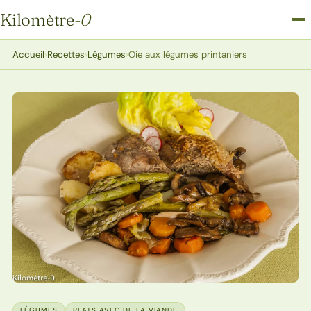
Kilomètre
-0
Kilomètre-0
Accueil
›
Recettes
›
Légumes
›
Oie aux légumes printaniers
LÉGUMES
PLATS AVEC DE LA VIANDE