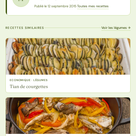
Toutes mes recettes
Publié le 12 septembre 2015
·
Voir les légumes →
RECETTES SIMILAIRES
ECONOMIQUE · LÉGUMES
Tian de courgettes