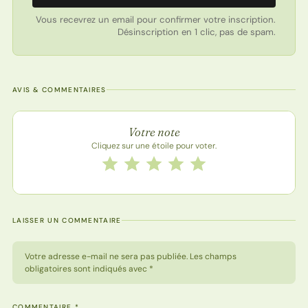
Vous recevrez un email pour confirmer votre inscription.
Désinscription en 1 clic, pas de spam.
AVIS & COMMENTAIRES
Note de la recette
Votre note
Cliquez sur une étoile pour voter.
Notez cette recette de 1 à 5 étoiles
1 étoile
2 étoiles
3 étoiles
4 étoiles
5 étoiles
LAISSER UN COMMENTAIRE
Votre adresse e-mail ne sera pas publiée. Les champs
obligatoires sont indiqués avec *
COMMENTAIRE
*