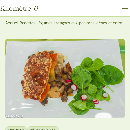
Kilomètre
-0
Kilomètre-0
Accueil
›
Recettes
›
Légumes
›
Lasagnes aux poivrons, cèpes et parmesan
LÉGUMES
PÂTES ET PIZZA