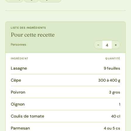
LISTE DES INGRÉDIENTS
Pour cette recette
−
+
Personnes
4
INGRÉDIENT
QUANTITÉ
Lasagne
9 feuilles
Cèpe
300 à 400 g
Poivron
3 gros
Oignon
1
Coulis de tomate
40 cl
Parmesan
4 ou 5 cs