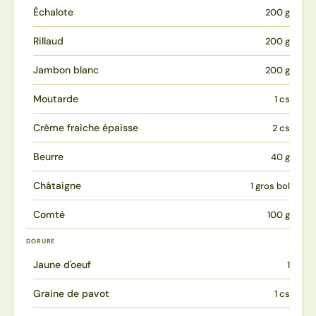
Échalote
200 g
Rillaud
200 g
Jambon blanc
200 g
Moutarde
1 cs
Crème fraiche épaisse
2 cs
Beurre
40 g
Châtaigne
1 gros bol
Comté
100 g
DORURE
Jaune d'oeuf
1
Graine de pavot
1 cs