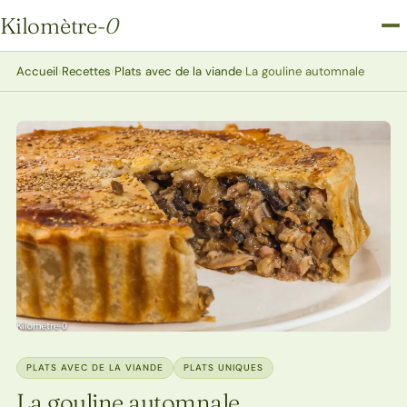
Kilomètre
-0
Kilomètre-0
Accueil
›
Recettes
›
Plats avec de la viande
›
La gouline automnale
PLATS AVEC DE LA VIANDE
PLATS UNIQUES
La gouline automnale