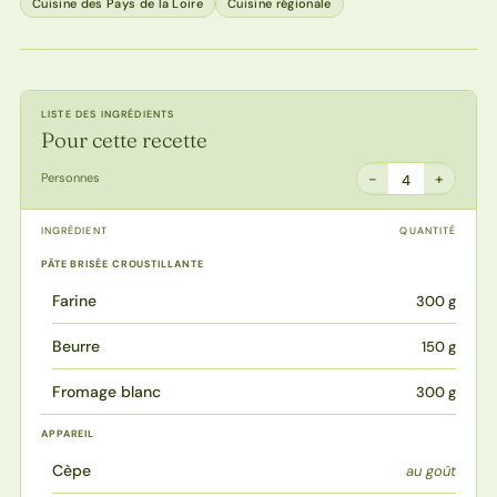
Cuisine des Pays de la Loire
Cuisine régionale
LISTE DES INGRÉDIENTS
Pour cette recette
−
+
Personnes
4
INGRÉDIENT
QUANTITÉ
PÂTE BRISÉE CROUSTILLANTE
Farine
300 g
Beurre
150 g
Fromage blanc
300 g
APPAREIL
Cèpe
au goût