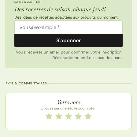
LA NEWSLETTER
Des recettes de saison, chaque jeudi.
Des idées de recettes adaptées aux produits du moment.
Adresse email
S'abonner
Vous recevrez un email pour confirmer votre inscription.
Désinscription en 1 clic, pas de spam.
AVIS & COMMENTAIRES
Note de la recette
Votre note
Cliquez sur une étoile pour voter.
Notez cette recette de 1 à 5 étoiles
1 étoile
2 étoiles
3 étoiles
4 étoiles
5 étoiles