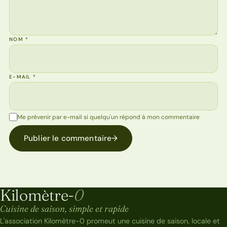
NOM
*
E-MAIL
*
Me prévenir par e-mail si quelqu'un répond à mon commentaire
Publier le commentaire
→
Kilomètre-
0
Kilomètre-0
Cuisine de saison, simple et rapide
L'association Kilomètre-0 promeut une cuisine de saison, locale et