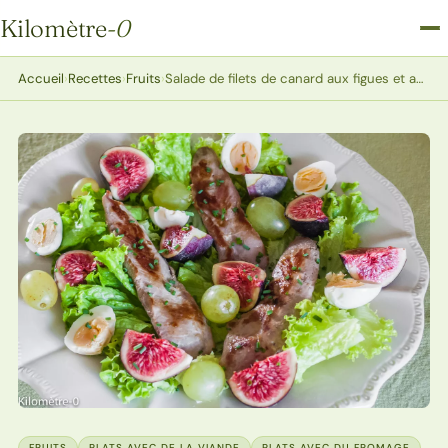
Kilomètre
-0
Kilomètre-0
Accueil
›
Recettes
›
Fruits
›
Salade de filets de canard aux figues et aux raisins
FRUITS
PLATS AVEC DE LA VIANDE
PLATS AVEC DU FROMAGE