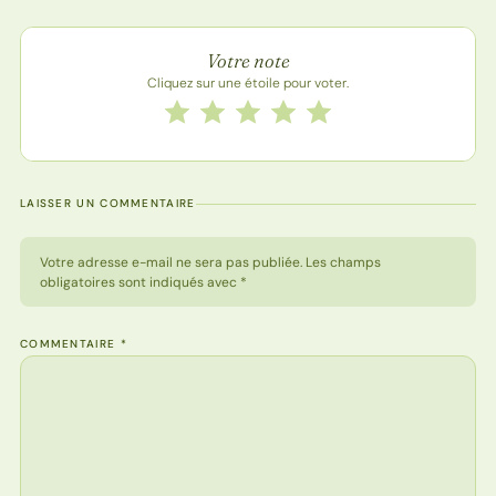
Note de la recette
Votre note
Cliquez sur une étoile pour voter.
Notez cette recette de 1 à 5 étoiles
1 étoile
2 étoiles
3 étoiles
4 étoiles
5 étoiles
LAISSER UN COMMENTAIRE
Votre adresse e-mail ne sera pas publiée. Les champs
obligatoires sont indiqués avec *
COMMENTAIRE
*