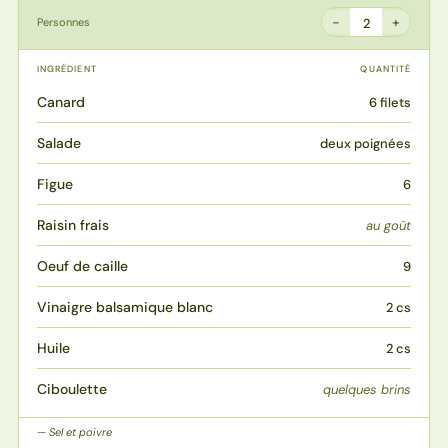
−
+
Personnes
2
INGRÉDIENT
QUANTITÉ
Canard
6 filets
Salade
deux poignées
Figue
6
Raisin frais
au goût
Oeuf de caille
9
Vinaigre balsamique blanc
2 cs
Huile
2 cs
Ciboulette
quelques brins
Sel et poivre