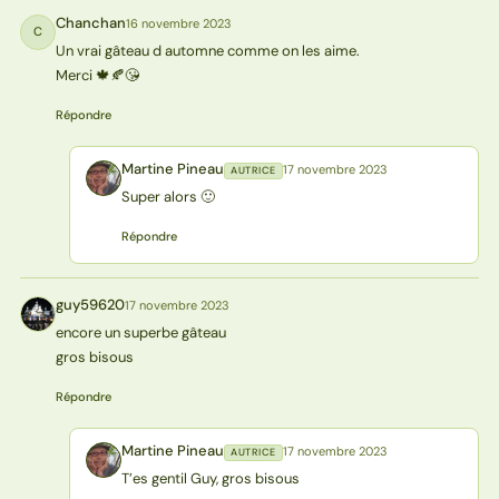
Chanchan
16 novembre 2023
C
Un vrai gâteau d automne comme on les aime.
Merci 🍁🍂😘
Répondre
Martine Pineau
17 novembre 2023
AUTRICE
MP
Super alors 🙂
Répondre
guy59620
17 novembre 2023
G
encore un superbe gâteau
gros bisous
Répondre
Martine Pineau
17 novembre 2023
AUTRICE
MP
T’es gentil Guy, gros bisous