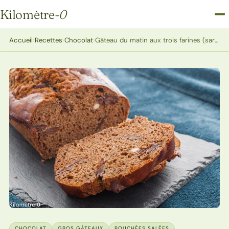
Kilomètre
-0
Kilomètre-0
Accueil
›
Recettes
›
Chocolat
›
Gâteau du matin aux trois farines (sarrrasin, petit épeautre et châtaigne) et au chocolat
CHOCOLAT
GROS GÂTEAUX
BOUCHÉES SALÉES