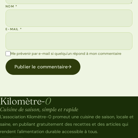
NOM
*
E-MAIL
*
Me prévenir par e-mail si quelqu'un répond à mon commentaire
Publier le commentaire
→
Kilomètre-
0
Kilomètre-0
Cuisine de saison, simple et rapide
L'association Kilomètre-0 promeut une cuisine de saison, locale et
saine, en publiant gratuitement des recettes et des articles qui
rendent l'alimentation durable accessible à tous.