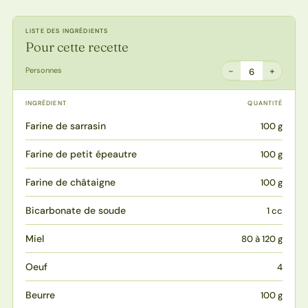
LISTE DES INGRÉDIENTS
Pour cette recette
−
+
Personnes
6
INGRÉDIENT
QUANTITÉ
Farine de sarrasin
100 g
Farine de petit épeautre
100 g
Farine de châtaigne
100 g
Bicarbonate de soude
1 cc
Miel
80 à 120 g
Oeuf
4
Beurre
100 g