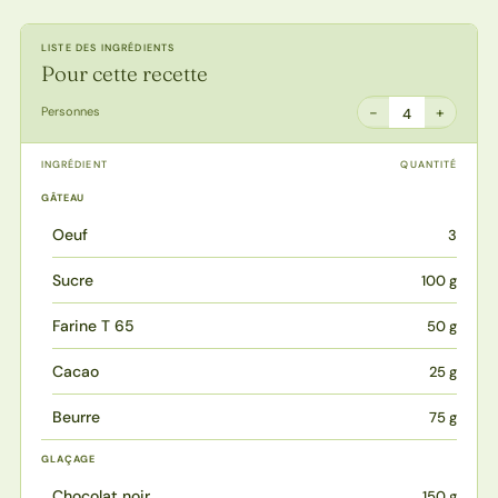
LISTE DES INGRÉDIENTS
Pour cette recette
−
+
Personnes
4
INGRÉDIENT
QUANTITÉ
GÂTEAU
Oeuf
3
Sucre
100 g
Farine T 65
50 g
Cacao
25 g
Beurre
75 g
GLAÇAGE
Chocolat noir
150 g