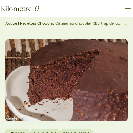
Kilomètre
-0
Kilomètre-0
Accueil
›
Recettes
›
Chocolat
›
Gâteau au chocolat RBB (rapide, bon et beau)
CHOCOLAT
ECONOMIQUE
GROS GÂTEAUX