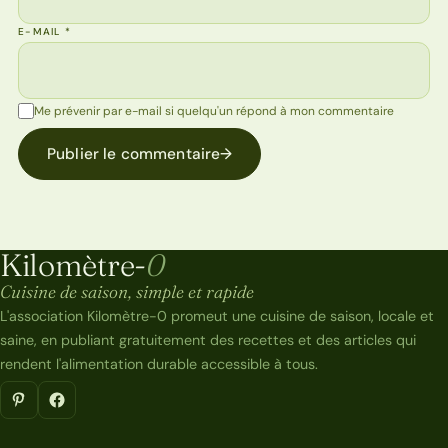
E-MAIL
*
Me prévenir par e-mail si quelqu'un répond à mon commentaire
Publier le commentaire
→
Kilomètre-
0
Kilomètre-0
Cuisine de saison, simple et rapide
L'association Kilomètre-0 promeut une cuisine de saison, locale et
saine, en publiant gratuitement des recettes et des articles qui
rendent l'alimentation durable accessible à tous.