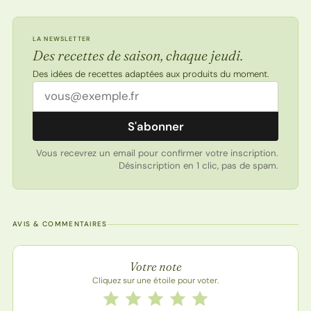
LA NEWSLETTER
Des recettes de saison, chaque jeudi.
Des idées de recettes adaptées aux produits du moment.
Adresse email
S'abonner
Vous recevrez un email pour confirmer votre inscription.
Désinscription en 1 clic, pas de spam.
AVIS & COMMENTAIRES
Note de la recette
Votre note
Cliquez sur une étoile pour voter.
Notez cette recette de 1 à 5 étoiles
1 étoile
2 étoiles
3 étoiles
4 étoiles
5 étoiles