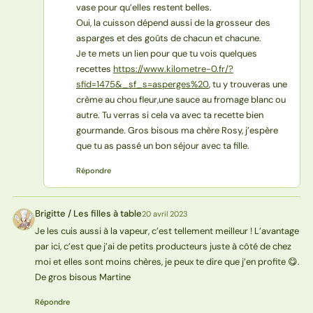
vase pour qu’elles restent belles.
Oui, la cuisson dépend aussi de la grosseur des
asparges et des goûts de chacun et chacune.
Je te mets un lien pour que tu vois quelques
recettes
https://www.kilometre-0.fr/?
sfid=1475&_sf_s=asperges%20
, tu y trouveras une
crème au chou fleur,une sauce au fromage blanc ou
autre. Tu verras si cela va avec ta recette bien
gourmande. Gros bisous ma chère Rosy, j’espère
que tu as passé un bon séjour avec ta fille.
Répondre
Brigitte / Les filles à table
20 avril 2023
BT
Je les cuis aussi à la vapeur, c’est tellement meilleur ! L’avantage
par ici, c’est que j’ai de petits producteurs juste à côté de chez
moi et elles sont moins chères, je peux te dire que j’en profite 😋.
De gros bisous Martine
Répondre