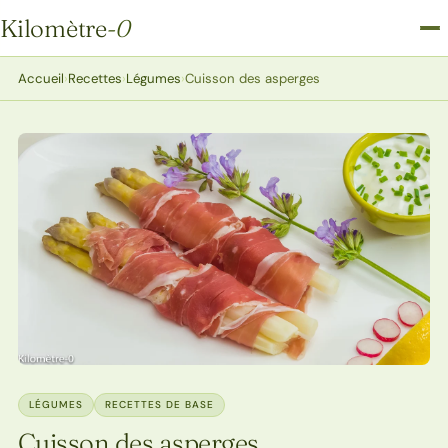
Kilomètre
-0
Kilomètre-0
Accueil
›
Recettes
›
Légumes
›
Cuisson des asperges
LÉGUMES
RECETTES DE BASE
Cuisson des asperges