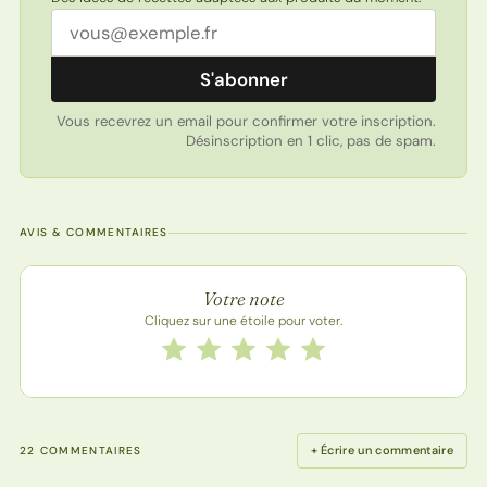
Adresse email
S'abonner
Vous recevrez un email pour confirmer votre inscription.
Désinscription en 1 clic, pas de spam.
AVIS & COMMENTAIRES
Note de la recette
Votre note
Cliquez sur une étoile pour voter.
Notez cette recette de 1 à 5 étoiles
1 étoile
2 étoiles
3 étoiles
4 étoiles
5 étoiles
+ Écrire un commentaire
22 COMMENTAIRES