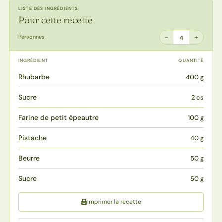
LISTE DES INGRÉDIENTS
Pour cette recette
−
+
Personnes
4
INGRÉDIENT
QUANTITÉ
Rhubarbe
400 g
Sucre
2 cs
Farine de petit épeautre
100 g
Pistache
40 g
Beurre
50 g
Sucre
50 g
Imprimer la recette