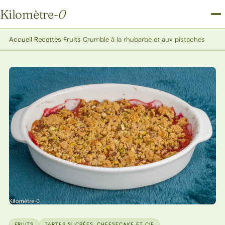
Kilomètre
-0
Kilomètre-0
Accueil
›
Recettes
›
Fruits
›
Crumble à la rhubarbe et aux pistaches
FRUITS
TARTES SUCRÉES, CHEESECAKE ET CIE