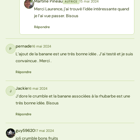
Martine Pineau
15 mai 2024
AUTRICE
MP
Merci Laurence, j’ai trouvé l’idée intéressante quand
je l’ai vue passer. Bisous
Répondre
pernade
16 mai 2024
P
L’ajout de la banane est une très bonne idée . J’ai testé et je suis
convaincue . Merci .
Répondre
Jackie
16 mai 2024
J
J’dore le crumble et la banane associées à la rhubarbe est une
très bonne idée. Bisous
Répondre
guy59620
17 mai 2024
G
joli crumble bons fruits