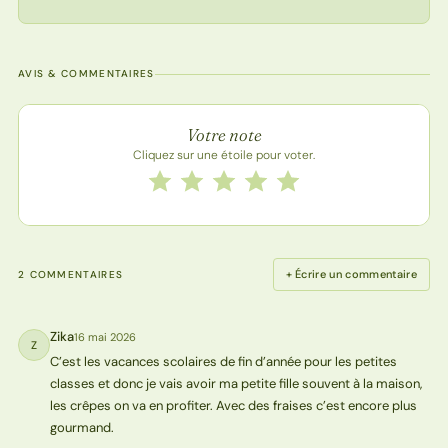
AVIS & COMMENTAIRES
Note de la recette
Votre note
Cliquez sur une étoile pour voter.
Notez cette recette de 1 à 5 étoiles
1 étoile
2 étoiles
3 étoiles
4 étoiles
5 étoiles
+ Écrire un commentaire
2 COMMENTAIRES
Zika
16 mai 2026
Z
C’est les vacances scolaires de fin d’année pour les petites
classes et donc je vais avoir ma petite fille souvent à la maison,
les crêpes on va en profiter. Avec des fraises c’est encore plus
gourmand.