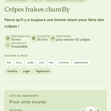
Crêpes fraises chantilly
Parce qu’il y a toujours une bonne raison pour faire des
crêpes !
PRÉPARATION
CUISSON
PORTIONS
15 min
30 min
pour envrion 10 crêpes
DIFFICULTÉ
Accessible
SAISONS & MOIS
Eté
Août
Juillet
Juin
Mai
Octobre
Septembre
Healthy
Léger
Végétarien
LISTE DES INGRÉDIENTS
Pour cette recette
−
+
Personnes
10