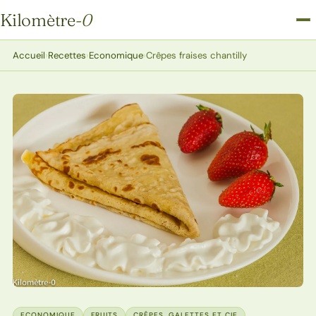
Kilomètre
-0
Kilomètre-0
Accueil
›
Recettes
›
Economique
›
Crêpes fraises chantilly
ECONOMIQUE
FRUITS
CRÊPES, GALETTES ET CIE