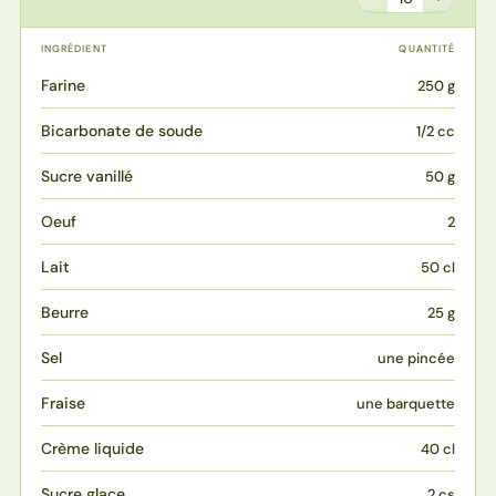
INGRÉDIENT
QUANTITÉ
Farine
250 g
Bicarbonate de soude
1/2 cc
Sucre vanillé
50 g
Oeuf
2
Lait
50 cl
Beurre
25 g
Sel
une pincée
Fraise
une barquette
Crème liquide
40 cl
Sucre glace
2 cs