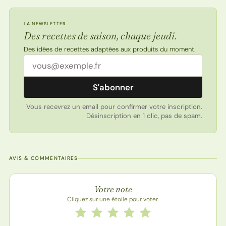
LA NEWSLETTER
Des recettes de saison, chaque jeudi.
Des idées de recettes adaptées aux produits du moment.
Adresse email
S'abonner
Vous recevrez un email pour confirmer votre inscription.
Désinscription en 1 clic, pas de spam.
AVIS & COMMENTAIRES
Note de la recette
Votre note
Cliquez sur une étoile pour voter.
Notez cette recette de 1 à 5 étoiles
1 étoile
2 étoiles
3 étoiles
4 étoiles
5 étoiles