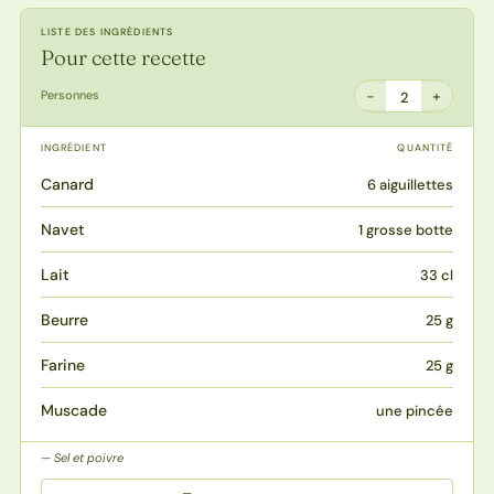
LISTE DES INGRÉDIENTS
Pour cette recette
−
+
Personnes
2
INGRÉDIENT
QUANTITÉ
Canard
6 aiguillettes
Navet
1 grosse botte
Lait
33 cl
Beurre
25 g
Farine
25 g
Muscade
une pincée
Sel et poivre