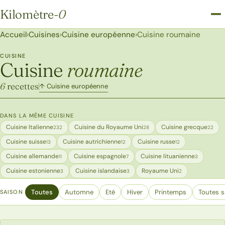
Kilomètre
-0
Kilomètre-0
Accueil
›
Cuisines
›
Cuisine européenne
›
Cuisine roumaine
CUISINE
Cuisine
roumaine
6
recettes
↑ Cuisine européenne
DANS LA MÊME CUISINE
Cuisine Italienne
Cuisine du Royaume Uni
Cuisine grecque
232
28
22
Cuisine suisse
Cuisine autrichienne
Cuisine russe
13
12
12
Cuisine allemande
Cuisine espagnole
Cuisine lituanienne
11
7
3
Cuisine estonienne
Cuisine islandaise
Royaume Uni
3
3
2
Toutes
Automne
Eté
Hiver
Printemps
Toutes s
SAISON