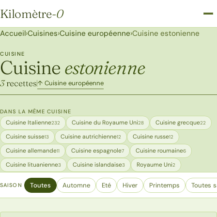
Kilomètre
-0
Kilomètre-0
Accueil
›
Cuisines
›
Cuisine européenne
›
Cuisine estonienne
CUISINE
Cuisine
estonienne
3
recettes
↑ Cuisine européenne
DANS LA MÊME CUISINE
Cuisine Italienne
Cuisine du Royaume Uni
Cuisine grecque
232
28
22
Cuisine suisse
Cuisine autrichienne
Cuisine russe
13
12
12
Cuisine allemande
Cuisine espagnole
Cuisine roumaine
11
7
6
Cuisine lituanienne
Cuisine islandaise
Royaume Uni
3
3
2
Toutes
Automne
Eté
Hiver
Printemps
Toutes s
SAISON