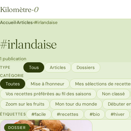
Kilomètre
-0
Kilomètre-0
Accueil
›
Articles
›
#irlandaise
#
irlandaise
1 publication
Tous
Articles
Dossiers
TYPE
CATÉGORIE
Toutes
Mise à l'honneur
Mes sélections de recettes
Vos recettes préférées au fil des saisons
Non classé
Zoom sur les fruits
Mon tour du monde
Débuter en
#facile
#recettes
#bio
#hiver
ÉTIQUETTES
DOSSIER