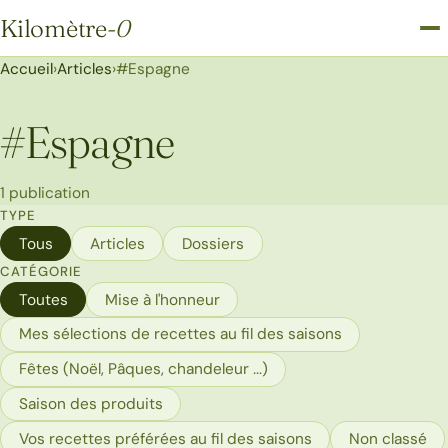
Kilomètre
-0
Kilomètre-0
Accueil
›
Articles
›
#Espagne
#
Espagne
1 publication
TYPE
Tous
Articles
Dossiers
CATÉGORIE
Toutes
Mise à l'honneur
Mes sélections de recettes au fil des saisons
Fêtes (Noël, Pâques, chandeleur ...)
Saison des produits
Vos recettes préférées au fil des saisons
Non classé