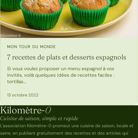
MON TOUR DU MONDE
7 recettes de plats et desserts espagnols
Si vous voulez proposer un menu espagnol à vos
invités, voilà quelques idées de recettes faciles :
tortillas…
13 octobre 2022
Kilomètre-
0
Kilomètre-0
Cuisine de saison, simple et rapide
L'association Kilomètre-0 promeut une cuisine de saison, locale et
saine, en publiant gratuitement des recettes et des articles qui