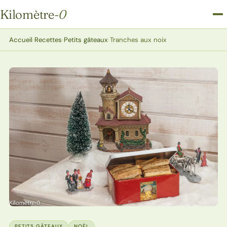
Kilomètre
-0
Kilomètre-0
Accueil
›
Recettes
›
Petits gâteaux
›
Tranches aux noix
PETITS GÂTEAUX
NOËL