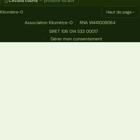
Circuits courts
— produits locaux
Kilomètre-0
Haut de page
Association Kilomètre-0
RNA W441008064
SIRET 106 014 533 00017
Gérer mon consentement