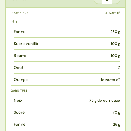
INGRÉDIENT
QUANTITÉ
PÂTE
Farine
250 g
Sucre vanillé
100 g
Beurre
100 g
Oeuf
2
Orange
le zeste d'1
GARNITURE
Noix
75 g de cerneaux
Sucre
70 g
Farine
25 g