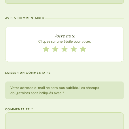
AVIS & COMMENTAIRES
Note de la recette
Votre note
Cliquez sur une étoile pour voter.
Notez cette recette de 1 à 5 étoiles
1 étoile
2 étoiles
3 étoiles
4 étoiles
5 étoiles
LAISSER UN COMMENTAIRE
Votre adresse e-mail ne sera pas publiée. Les champs
obligatoires sont indiqués avec *
COMMENTAIRE
*