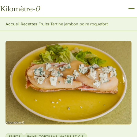
Kilomètre
-0
Kilomètre-0
Accueil
›
Recettes
›
Fruits
›
Tartine jambon poire roquefort
FRUITS
PAINS, TORTILLAS, NAANS ET CIE