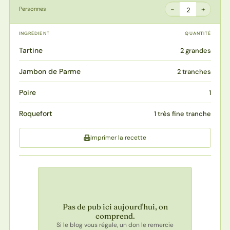
−
+
Personnes
2
INGRÉDIENT
QUANTITÉ
Tartine
2 grandes
Jambon de Parme
2 tranches
Poire
1
Roquefort
1 très fine tranche
Imprimer la recette
Pas de pub ici aujourd'hui, on
comprend.
Si le blog vous régale, un don le remercie