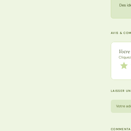
Des id
AVIS & CO
Note de
Votre
Cliquez
Notez
1 étoi
LAISSER U
Votre ad
COMMENTA