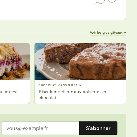
Voir les gros gâteaux →
CHOCOLAT · GROS GÂTEAUX
 au muesli
Biscuit moelleux aux noisettes et
chocolat
Adresse email
S'abonner