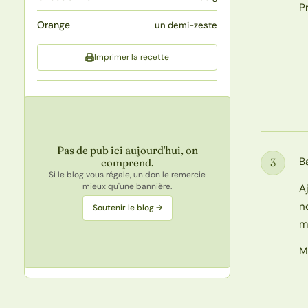
P
Orange
un demi-zeste
Imprimer la recette
Pas de pub ici aujourd'hui, on
B
3
comprend.
Étape
Si le blog vous régale, un don le remercie
mieux qu'une bannière.
A
n
Soutenir le blog →
m
M