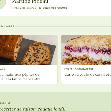
Martine Pineau
M
Toutes mes recettes
Publié le 10 janvier 2016
·
IMILAIRES
EAUX
FRUITS · GROS GÂTEAUX
du matin aux pépites de
Carré au coulis de cassis et
 et à la farine d’épeautre
SLETTER
recettes de saison, chaque jeudi.