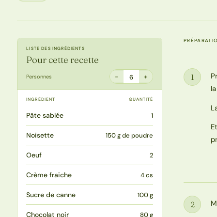
PRÉPARATI
LISTE DES INGRÉDIENTS
Pour cette recette
P
1
−
+
Personnes
6
Étape
l
INGRÉDIENT
QUANTITÉ
L
Pâte sablée
1
E
Noisette
150 g de poudre
p
Oeuf
2
Crème fraiche
4 cs
Sucre de canne
100 g
M
2
Étape
Chocolat noir
80 g