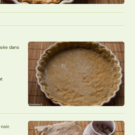
lisée dans
at
noir.