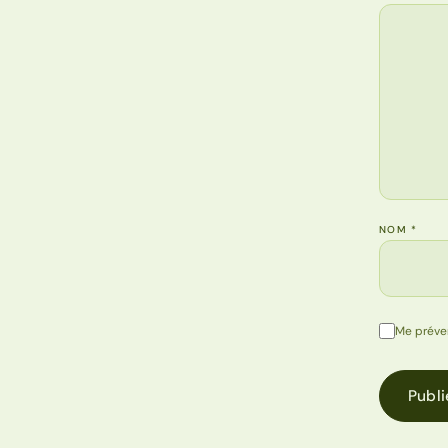
NOM
*
Me préve
Publi