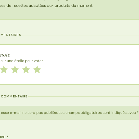
ées de recettes adaptées aux produits du moment.
MMENTAIRES
 la recette
 note
 sur une étoile pour voter.
 cette recette de 1 à 5 étoiles
le
2 étoiles
3 étoiles
4 étoiles
5 étoiles
N COMMENTAIRE
resse e-mail ne sera pas publiée. Les champs obligatoires sont indiqués avec *
IRE
*