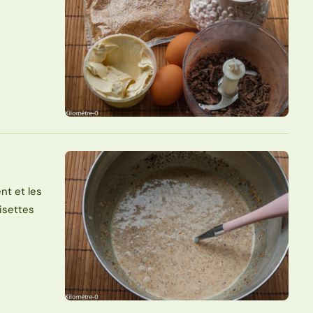
nt et les
isettes