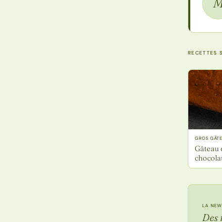
RECETTES S
GROS GÂT
Gâteau 
chocolat
LA NEW
Des 