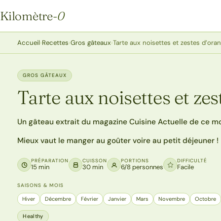
Kilomètre
-0
Kilomètre-0
Accueil
›
Recettes
›
Gros gâteaux
›
Tarte aux noisettes et zestes d’ora
GROS GÂTEAUX
Tarte aux noisettes et ze
Un gâteau extrait du magazine Cuisine Actuelle de ce moi
Mieux vaut le manger au goûter voire au petit déjeuner !
PRÉPARATION
CUISSON
PORTIONS
DIFFICULTÉ
15 min
30 min
6/8 personnes
Facile
SAISONS & MOIS
Hiver
Décembre
Février
Janvier
Mars
Novembre
Octobre
Healthy