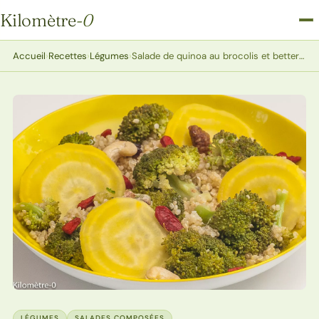
Kilomètre
-0
Kilomètre-0
Accueil
›
Recettes
›
Légumes
›
Salade de quinoa au brocolis et betterave
LÉGUMES
SALADES COMPOSÉES