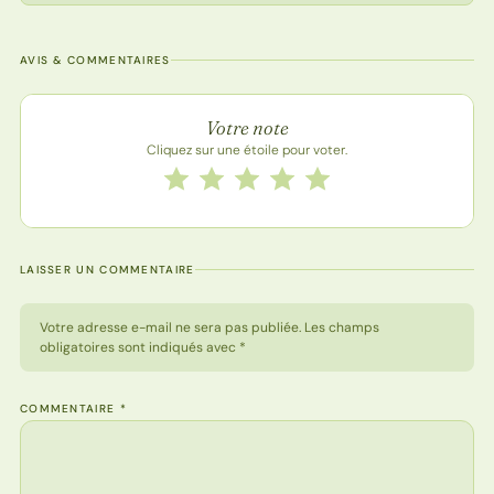
AVIS & COMMENTAIRES
Note de la recette
Votre note
Cliquez sur une étoile pour voter.
Notez cette recette de 1 à 5 étoiles
1 étoile
2 étoiles
3 étoiles
4 étoiles
5 étoiles
LAISSER UN COMMENTAIRE
Votre adresse e-mail ne sera pas publiée. Les champs
obligatoires sont indiqués avec *
COMMENTAIRE
*