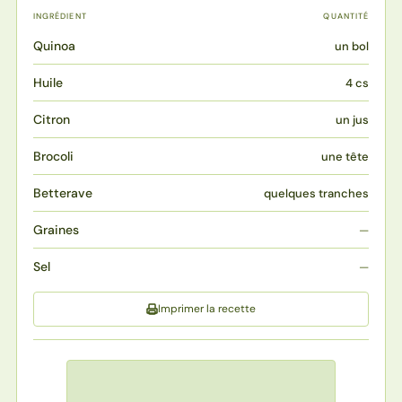
INGRÉDIENT
QUANTITÉ
Quinoa
un bol
Huile
4 cs
Citron
un jus
Brocoli
une tête
Betterave
quelques tranches
Graines
—
Sel
—
Imprimer la recette