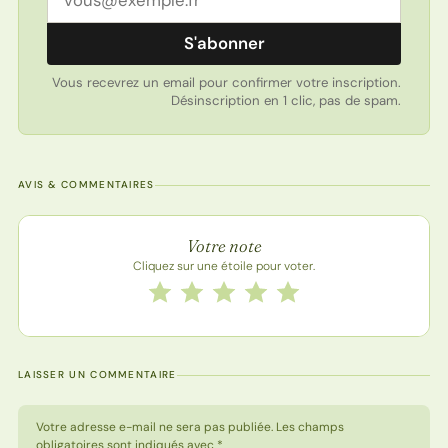
S'abonner
Vous recevrez un email pour confirmer votre inscription.
Désinscription en 1 clic, pas de spam.
AVIS & COMMENTAIRES
Note de la recette
Votre note
Cliquez sur une étoile pour voter.
Notez cette recette de 1 à 5 étoiles
1 étoile
2 étoiles
3 étoiles
4 étoiles
5 étoiles
LAISSER UN COMMENTAIRE
Votre adresse e-mail ne sera pas publiée. Les champs
obligatoires sont indiqués avec *