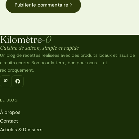
Publier le commentaire
→
Kilomètre-
0
Kilomètre-0
Cuisine de saison, simple et rapide
Un blog de recettes réalisées avec des produits locaux et issus de
circuits courts. Bon pour la terre, bon pour nous — et
réciproquement.
LE BLOG
À propos
Contact
Articles & Dossiers