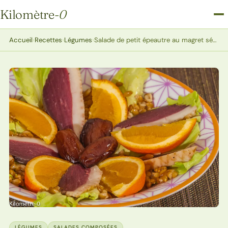
Kilomètre
-0
Kilomètre-0
Accueil
›
Recettes
›
Légumes
›
Salade de petit épeautre au magret séché et aux oranges
LÉGUMES
SALADES COMPOSÉES