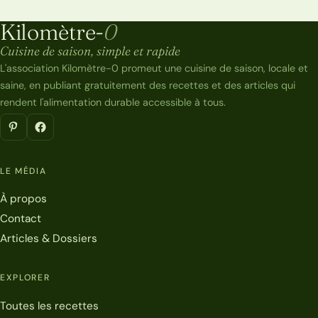
Kilomètre-
0
Kilomètre-0
Cuisine de saison, simple et rapide
L'association Kilomètre-0 promeut une cuisine de saison, locale et
saine, en publiant gratuitement des recettes et des articles qui
rendent l'alimentation durable accessible à tous.
LE MÉDIA
À propos
Contact
Articles & Dossiers
EXPLORER
Toutes les recettes