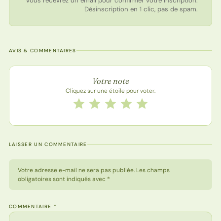
Vous recevrez un email pour confirmer votre inscription.
Désinscription en 1 clic, pas de spam.
AVIS & COMMENTAIRES
Note de la recette
Votre note
Cliquez sur une étoile pour voter.
Notez cette recette de 1 à 5 étoiles
1 étoile
2 étoiles
3 étoiles
4 étoiles
5 étoiles
LAISSER UN COMMENTAIRE
Votre adresse e-mail ne sera pas publiée. Les champs
obligatoires sont indiqués avec *
COMMENTAIRE
*