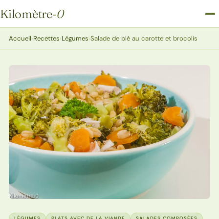
Kilomètre
-0
Kilomètre-0
Accueil
›
Recettes
›
Légumes
›
Salade de blé au carotte et brocolis
LÉGUMES
PLATS AVEC DE LA VIANDE
SALADES COMPOSÉES