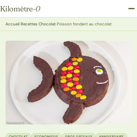
Kilomètre
-0
Kilomètre-0
Accueil
›
Recettes
›
Chocolat
›
Poisson fondant au chocolat
CHOCOLAT
ECONOMIQUE
GROS GÂTEAUX
ANNIVERSAIRE