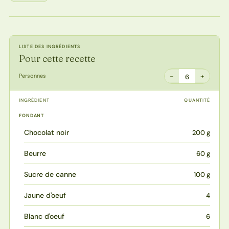
LISTE DES INGRÉDIENTS
Pour cette recette
−
+
Personnes
6
INGRÉDIENT
QUANTITÉ
FONDANT
Chocolat noir
200 g
Beurre
60 g
Sucre de canne
100 g
Jaune d'oeuf
4
Blanc d'oeuf
6