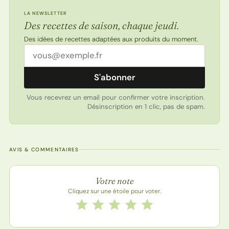
LA NEWSLETTER
Des recettes de saison, chaque jeudi.
Des idées de recettes adaptées aux produits du moment.
Adresse email
S'abonner
Vous recevrez un email pour confirmer votre inscription.
Désinscription en 1 clic, pas de spam.
AVIS & COMMENTAIRES
Note de la recette
Votre note
Cliquez sur une étoile pour voter.
Notez cette recette de 1 à 5 étoiles
1 étoile
2 étoiles
3 étoiles
4 étoiles
5 étoiles