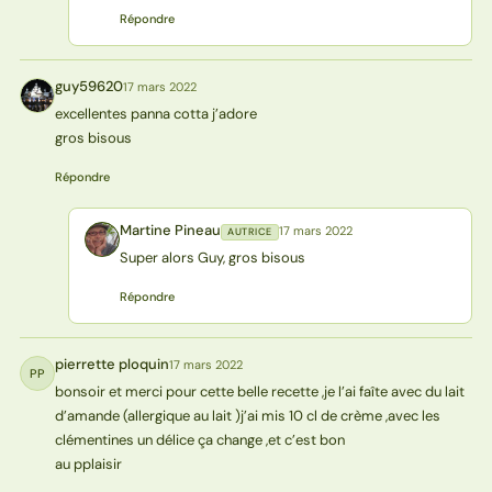
Répondre
guy59620
17 mars 2022
G
excellentes panna cotta j’adore
gros bisous
Répondre
Martine Pineau
17 mars 2022
AUTRICE
MP
Super alors Guy, gros bisous
Répondre
pierrette ploquin
17 mars 2022
PP
bonsoir et merci pour cette belle recette ,je l’ai faîte avec du lait
d’amande (allergique au lait )j’ai mis 10 cl de crème ,avec les
clémentines un délice ça change ,et c’est bon
au pplaisir