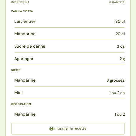
INGRÉDIENT
QUANTITÉ
PANNA COTTA
Lait entier
30 cl
Mandarine
20 cl
Sucre de canne
3 cs
Agar agar
2 g
SIROP
Mandarine
3 grosses
Miel
1 ou 2 cs
DÉCORATION
Mandarine
1 ou 2
Imprimer la recette