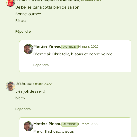
L(
De belles pana cotta bien de saison
Bonne journée
Bisous
Répondre
Martine Pineau
14 mars 2022
AUTRICE
MP
C’est clair Christelle, bisous et bonne soirée
Répondre
thithoad
17 mars 2022
T
très joli dessert!
bises
Répondre
Martine Pineau
17 mars 2022
AUTRICE
MP
Merci Thithoad, bisous