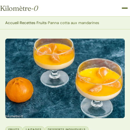
Kilomètre
-0
Kilomètre-0
Accueil
›
Recettes
›
Fruits
›
Panna cotta aux mandarines
FRUITS
LAITAGES
DESSERTS INDIVIDUELS