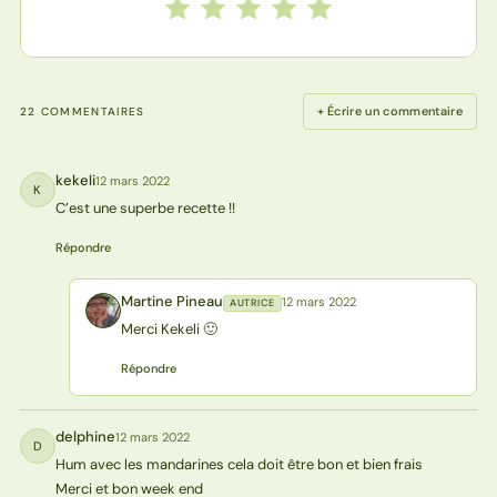
Notez cette recette de 1 à 5 étoiles
1 étoile
2 étoiles
3 étoiles
4 étoiles
5 étoiles
+ Écrire un commentaire
22 COMMENTAIRES
kekeli
12 mars 2022
K
C’est une superbe recette !!
Répondre
Martine Pineau
12 mars 2022
AUTRICE
MP
Merci Kekeli 🙂
Répondre
delphine
12 mars 2022
D
Hum avec les mandarines cela doit être bon et bien frais
Merci et bon week end