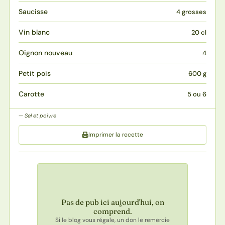
Saucisse
4 grosses
Vin blanc
20 cl
Oignon nouveau
4
Petit pois
600 g
Carotte
5 ou 6
Sel et poivre
Imprimer la recette
Pas de pub ici aujourd'hui, on
comprend.
Si le blog vous régale, un don le remercie