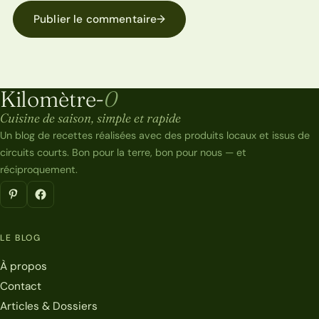
Publier le commentaire
→
Kilomètre-
0
Kilomètre-0
Cuisine de saison, simple et rapide
Un blog de recettes réalisées avec des produits locaux et issus de
circuits courts. Bon pour la terre, bon pour nous — et
réciproquement.
LE BLOG
À propos
Contact
Articles & Dossiers