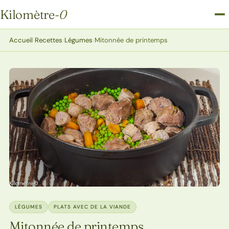
Kilomètre
-0
Kilomètre-0
Accueil
›
Recettes
›
Légumes
›
Mitonnée de printemps
LÉGUMES
PLATS AVEC DE LA VIANDE
Mitonnée de printemps