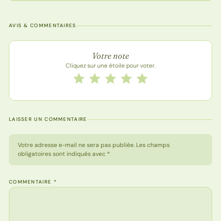
AVIS & COMMENTAIRES
Note de la recette
Votre note
Cliquez sur une étoile pour voter.
Notez cette recette de 1 à 5 étoiles
1 étoile
2 étoiles
3 étoiles
4 étoiles
5 étoiles
LAISSER UN COMMENTAIRE
Votre adresse e-mail ne sera pas publiée. Les champs
obligatoires sont indiqués avec *
COMMENTAIRE
*