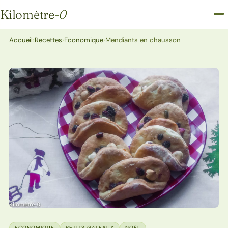
Kilomètre
-0
Kilomètre-0
Accueil
›
Recettes
›
Economique
›
Mendiants en chausson
ECONOMIQUE
PETITS GÂTEAUX
NOËL