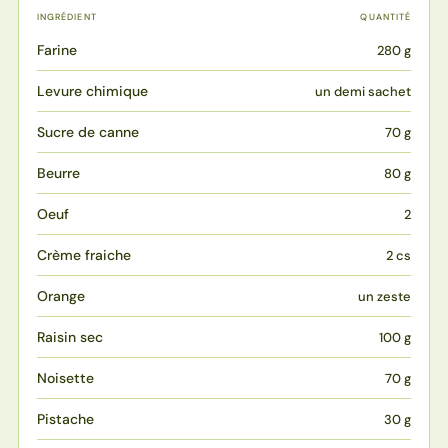
INGRÉDIENT
QUANTITÉ
Farine
280 g
Levure chimique
un demi sachet
Sucre de canne
70 g
Beurre
80 g
Oeuf
2
Crème fraiche
2 cs
Orange
un zeste
Raisin sec
100 g
Noisette
70 g
Pistache
30 g