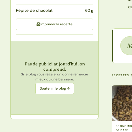
c
Pépite de chocolat
60 g
Imprimer la recette
Pas de pub ici aujourd'hui, on
comprend.
Si le blog vous régale, un don le remercie
RECETTES S
mieux qu'une bannière.
Soutenir le blog →
ECONOMIQU
DE BASE