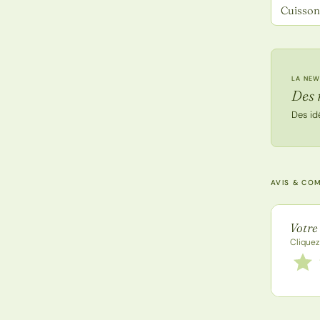
Cuisson 
LA NEW
Des 
Des id
AVIS & CO
Note de
Votre
Cliquez
Notez
1 étoi