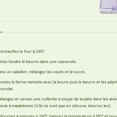
ON
réchauffez le four à 240°.
aites fondre le beurre dans une casserole.
ans un saladier, mélangez les oeufs et le sucre.
joutez la farine tamisée avec la levure puis le beurre et les pépi
hocolat.
élangez et versez une cuillerée à soupe de la pâte dans les alvé
oule à madeleines (s’ils ne sont pas en silicone, beurrez les).
nfournez 4 minutes à 240°, baissez la température à 180° et pou