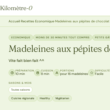
Kilomètre
-0
Kilomètre-0
Accueil
›
Recettes
›
Economique
›
Madeleines aux pépites de chocolat
ECONOMIQUE
MOINS DE 30 MINUTES TOUT COMPRIS
PETITS G
Madeleines aux pépites d
Vite fait bien fait ^^
PRÉPARATION
CUISSON
PORTIONS
DIFFICULT
10 min
8 min
pour 16 madeleines
Facile
SAISONS & MOIS
Toutes saisons
Cuisine régionale
Healthy
Végétarien