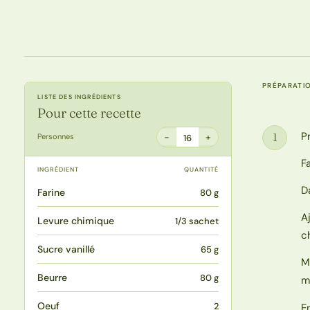
PRÉPARATI
LISTE DES INGRÉDIENTS
Pour cette recette
P
1
−
+
Personnes
16
Étape
F
INGRÉDIENT
QUANTITÉ
D
Farine
80 g
A
Levure chimique
1/3 sachet
c
Sucre vanillé
65 g
M
Beurre
80 g
m
Oeuf
2
E