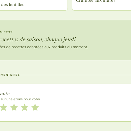
Crumble aux mûres
des lentilles
SLETTER
recettes de saison, chaque jeudi.
ées de recettes adaptées aux produits du moment.
MMENTAIRES
 la recette
 note
 sur une étoile pour voter.
 cette recette de 1 à 5 étoiles
le
2 étoiles
3 étoiles
4 étoiles
5 étoiles