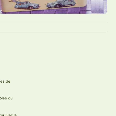
tes de
oles du
rsuivez la