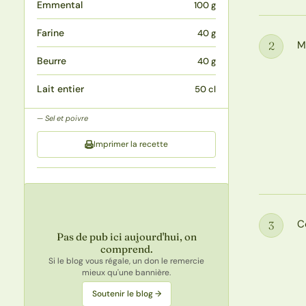
Emmental
100 g
Farine
40 g
M
2
Étape
Beurre
40 g
Lait entier
50 cl
Sel et poivre
Imprimer la recette
C
3
Étape
Pas de pub ici aujourd'hui, on
comprend.
Si le blog vous régale, un don le remercie
mieux qu'une bannière.
Soutenir le blog →