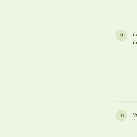
c
9
Étape
m
V
10
Étape