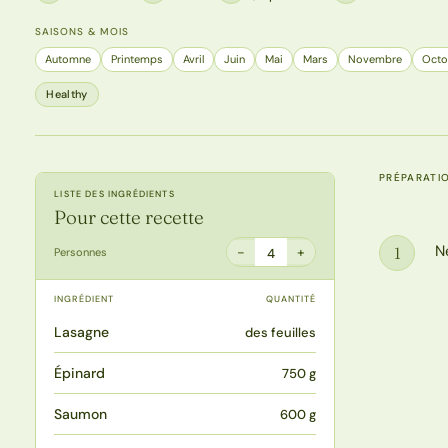
SAISONS & MOIS
Automne
Printemps
Avril
Juin
Mai
Mars
Novembre
Octo
Healthy
PRÉPARATI
LISTE DES INGRÉDIENTS
Pour cette recette
N
1
−
+
Personnes
4
Étape
INGRÉDIENT
QUANTITÉ
Lasagne
des feuilles
Épinard
750 g
Saumon
600 g