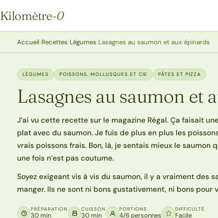
Kilomètre
-0
Kilomètre-0
Accueil
›
Recettes
›
Légumes
›
Lasagnes au saumon et aux épinards
LÉGUMES
POISSONS, MOLLUSQUES ET CIE
PÂTES ET PIZZA
Lasagnes au saumon et a
J’ai vu cette recette sur le magazine Régal. Ça faisait u
plat avec du saumon. Je fuis de plus en plus les poissons
vrais poissons frais. Bon, là, je sentais mieux le saumon 
une fois n’est pas coutume.
Soyez exigeant vis à vis du saumon, il y a vraiment des 
manger. Ils ne sont ni bons gustativement, ni bons pour v
PRÉPARATION
CUISSON
PORTIONS
DIFFICULTÉ
30 min
30 min
4/6 personnes
Facile