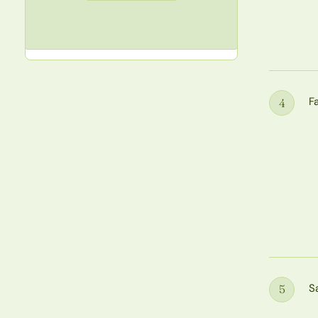
F
4
Étape
S
5
Étape