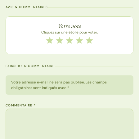
AVIS & COMMENTAIRES
Note de la recette
Votre note
Cliquez sur une étoile pour voter.
Notez cette recette de 1 à 5 étoiles
1 étoile
2 étoiles
3 étoiles
4 étoiles
5 étoiles
LAISSER UN COMMENTAIRE
Votre adresse e-mail ne sera pas publiée. Les champs
obligatoires sont indiqués avec *
COMMENTAIRE
*