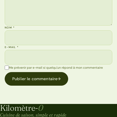
NOM
*
E-MAIL
*
Me prévenir par e-mail si quelqu'un répond à mon commentaire
Publier le commentaire
→
Kilomètre-
0
Kilomètre-0
Cuisine de saison, simple et rapide