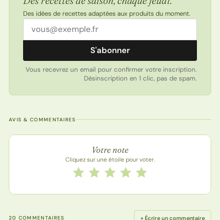
Des recettes de saison, chaque jeudi.
Des idées de recettes adaptées aux produits du moment.
Adresse email
S'abonner
Vous recevrez un email pour confirmer votre inscription.
Désinscription en 1 clic, pas de spam.
AVIS & COMMENTAIRES
Note de la recette
Votre note
Cliquez sur une étoile pour voter.
Notez cette recette de 1 à 5 étoiles
1 étoile
2 étoiles
3 étoiles
4 étoiles
5 étoiles
+ Écrire un commentaire
20 COMMENTAIRES