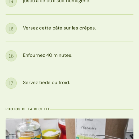
jusqu’à ce qu’il soit homogène.
14
Étape
Versez cette pâte sur les crêpes.
15
Étape
Enfournez 40 minutes.
16
Étape
Servez tiède ou froid.
17
Étape
PHOTOS DE LA RECETTE