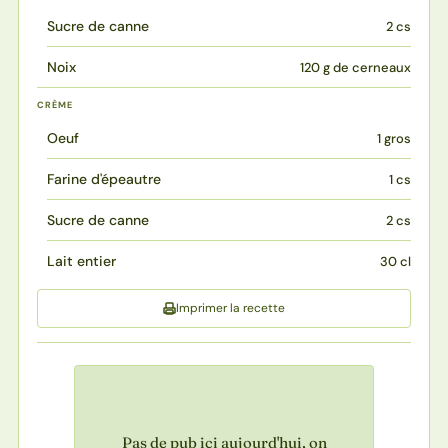
Sucre de canne
2 cs
Noix
120 g de cerneaux
CRÈME
Oeuf
1 gros
Farine d'épeautre
1 cs
Sucre de canne
2 cs
Lait entier
30 cl
Imprimer la recette
Pas de pub ici aujourd'hui, on