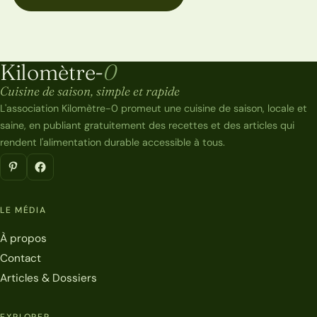
Kilomètre-
0
Kilomètre-0
Cuisine de saison, simple et rapide
L'association Kilomètre-0 promeut une cuisine de saison, locale et
saine, en publiant gratuitement des recettes et des articles qui
rendent l'alimentation durable accessible à tous.
LE MÉDIA
À propos
Contact
Articles & Dossiers