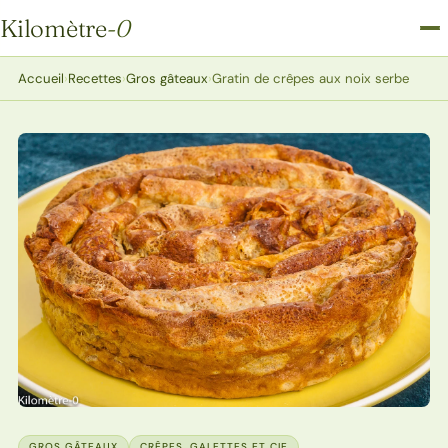
Kilomètre
-0
Kilomètre-0
Accueil
›
Recettes
›
Gros gâteaux
›
Gratin de crêpes aux noix serbe
GROS GÂTEAUX
CRÊPES, GALETTES ET CIE