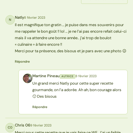
Natly
8 février 2023
N
Il est magnifique ton gratin … je puise dans mes souvenirs pour
me rappeler le bon goût !! lol … je ne l’ai pas encore refait celui-ci
mais il va attendre une bonne année.. j’ai trop de boulot
« culinaire » à faire encore !!
Merci pour ta présence, des bisous et je pars avec une photo 😉
Répondre
Martine Pineau
8 février 2023
AUTRICE
MP
Un grand merci Natly pour cette super recette
gourmande, on l’a adorée. Ah ah, bon courage alors
🙂 Des bisous
Répondre
Chris 06
9 février 2023
C0
Merci pour cette recette que je vais faire ce WE. J’ai un faible