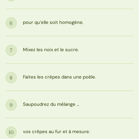
pour qu’elle soit homogène.
6
Étape
Mixez les noix et le sucre.
7
Étape
Faites les crêpes dans une poêle.
8
Étape
Saupoudrez du mélange …
9
Étape
vos crêpes au fur et à mesure.
10
Étape