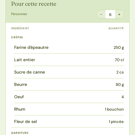
Pour cette recette
−
+
Personnes
6
INGRÉDIENT
QUANTITÉ
CRÊPES
Farine d'épeautre
250 g
Lait entier
70 cl
Sucre de canne
2 cs
Beurre
80 g
Oeuf
4
Rhum
1 bouchon
Fleur de sel
1 pincée
GARNITURE