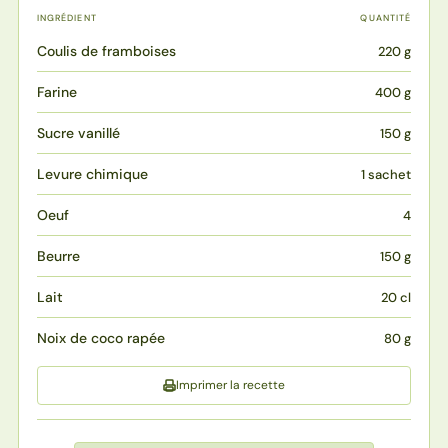
INGRÉDIENT
QUANTITÉ
Coulis de framboises
220 g
Farine
400 g
Sucre vanillé
150 g
Levure chimique
1 sachet
Oeuf
4
Beurre
150 g
Lait
20 cl
Noix de coco rapée
80 g
Imprimer la recette