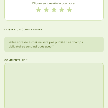
Cliquez sur une étoile pour voter.
Notez cette recette de 1 à 5 étoiles
1 étoile
2 étoiles
3 étoiles
4 étoiles
5 étoiles
LAISSER UN COMMENTAIRE
Votre adresse e-mail ne sera pas publiée. Les champs
obligatoires sont indiqués avec *
COMMENTAIRE
*