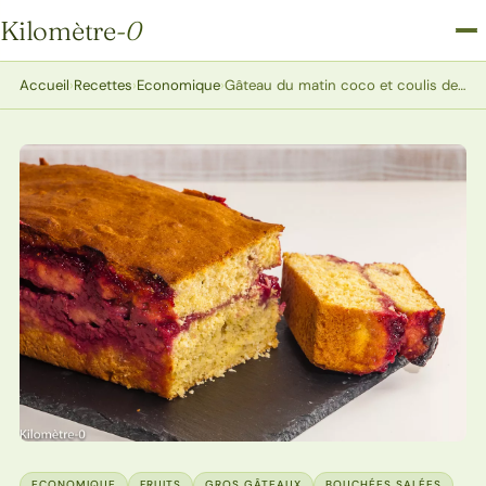
Kilomètre
-0
Kilomètre-0
Accueil
›
Recettes
›
Economique
›
Gâteau du matin coco et coulis de framboise
ECONOMIQUE
FRUITS
GROS GÂTEAUX
BOUCHÉES SALÉES