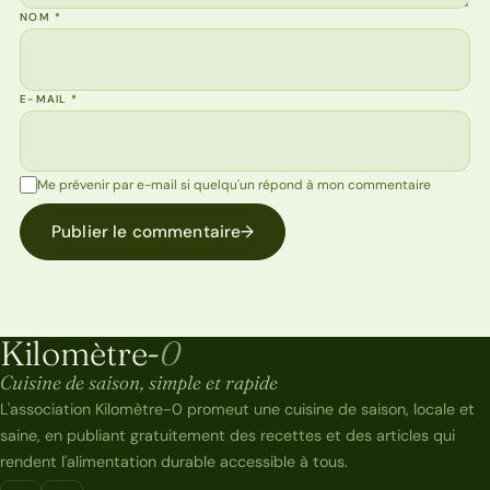
NOM
*
E-MAIL
*
Me prévenir par e-mail si quelqu'un répond à mon commentaire
Publier le commentaire
→
Kilomètre-
0
Kilomètre-0
Cuisine de saison, simple et rapide
L'association Kilomètre-0 promeut une cuisine de saison, locale et
saine, en publiant gratuitement des recettes et des articles qui
rendent l'alimentation durable accessible à tous.