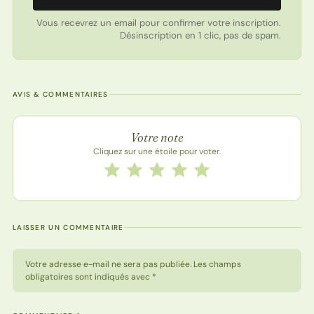
Vous recevrez un email pour confirmer votre inscription.
Désinscription en 1 clic, pas de spam.
AVIS & COMMENTAIRES
Note de la recette
Votre note
Cliquez sur une étoile pour voter.
Notez cette recette de 1 à 5 étoiles
1 étoile
2 étoiles
3 étoiles
4 étoiles
5 étoiles
LAISSER UN COMMENTAIRE
Votre adresse e-mail ne sera pas publiée. Les champs
obligatoires sont indiqués avec *