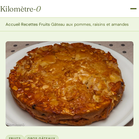
Kilomètre
-0
Kilomètre-0
Accueil
›
Recettes
›
Fruits
›
Gâteau aux pommes, raisins et amandes
FRUITS
GROS GÂTEAUX