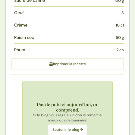
Sucre de canne
100 g
Oeuf
3
Crème
10 cl
Raisin sec
50 g
Rhum
2 cs
Imprimer la recette
Pas de pub ici aujourd'hui, on
comprend.
Si le blog vous régale, un don le remercie
mieux qu'une bannière.
Soutenir le blog →