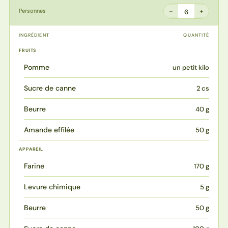
−
+
Personnes
6
INGRÉDIENT
QUANTITÉ
FRUITS
Pomme
un petit kilo
Sucre de canne
2 cs
Beurre
40 g
Amande effilée
50 g
APPAREIL
Farine
170 g
Levure chimique
5 g
Beurre
50 g