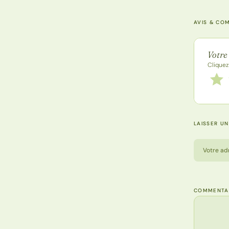
AVIS & CO
Note de
Votre
Cliquez
Notez
1 étoi
LAISSER U
Votre ad
COMMENTA