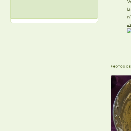
V
l
n
J
PHOTOS DE