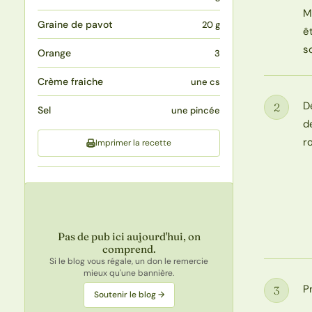
M
Graine de pavot
20 g
ê
s
Orange
3
Crème fraiche
une cs
D
2
Sel
une pincée
Étape
d
r
Imprimer la recette
Pas de pub ici aujourd'hui, on
comprend.
Si le blog vous régale, un don le remercie
mieux qu'une bannière.
P
3
Soutenir le blog →
Étape