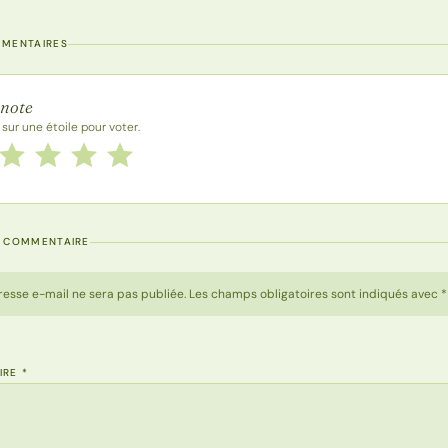
MMENTAIRES
 la recette
 note
 sur une étoile pour voter.
 cette recette de 1 à 5 étoiles
le
2 étoiles
3 étoiles
4 étoiles
5 étoiles
N COMMENTAIRE
resse e-mail ne sera pas publiée. Les champs obligatoires sont indiqués avec *
IRE
*