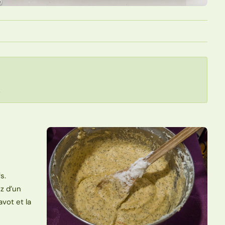
!
s.
ez d’un
avot et la