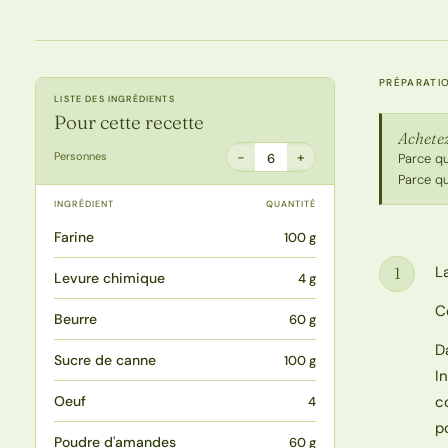
PRÉPARATI
LISTE DES INGRÉDIENTS
Pour cette recette
Achetez
−
+
Personnes
6
Parce q
Parce qu
INGRÉDIENT
QUANTITÉ
Farine
100 g
L
1
Levure chimique
4 g
Étape
C
Beurre
60 g
D
Sucre de canne
100 g
I
Oeuf
c
4
p
Poudre d'amandes
60 g