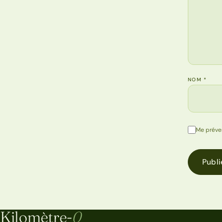
NOM
*
Me préve
Publi
Kilomètre-
0
Kilomètre-0