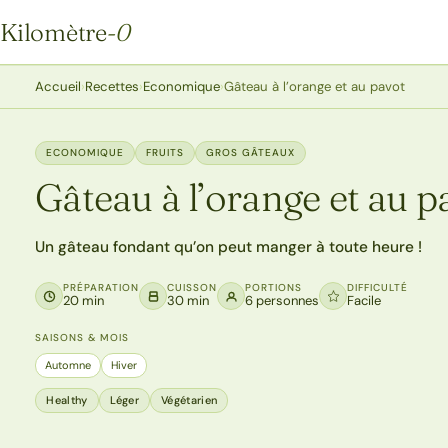
Kilomètre
-0
Kilomètre-0
Accueil
›
Recettes
›
Economique
›
Gâteau à l’orange et au pavot
ECONOMIQUE
FRUITS
GROS GÂTEAUX
Gâteau à l’orange et au p
Un gâteau fondant qu’on peut manger à toute heure !
PRÉPARATION
CUISSON
PORTIONS
DIFFICULTÉ
20 min
30 min
6 personnes
Facile
SAISONS & MOIS
Automne
Hiver
Healthy
Léger
Végétarien