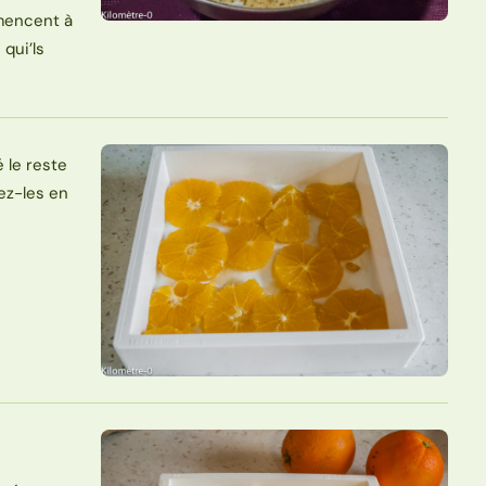
mmencent à
qui’ls
 le reste
pez-les en