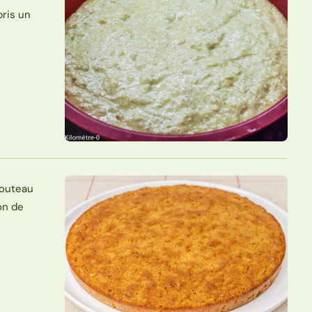
pris un
couteau
son de