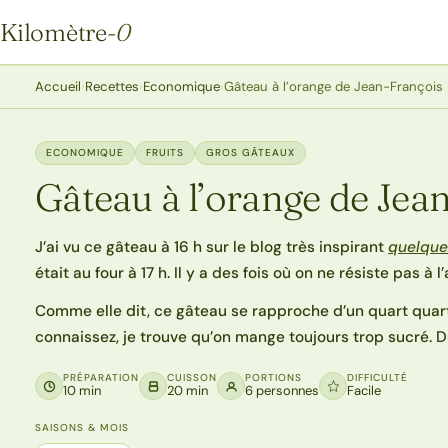
Kilomètre
-0
Kilomètre-0
Accueil
›
Recettes
›
Economique
›
Gâteau à l’orange de Jean-François 
ECONOMIQUE
FRUITS
GROS GÂTEAUX
Gâteau à l’orange de Jea
J’ai vu ce gâteau à 16 h sur le blog très inspirant
quelque
était au four à 17 h. Il y a des fois où on ne résiste pas à l
Comme elle dit, ce gâteau se rapproche d’un quart quar
connaissez, je trouve qu’on mange toujours trop sucré. Du
PRÉPARATION
CUISSON
PORTIONS
DIFFICULTÉ
10 min
20 min
6 personnes
Facile
SAISONS & MOIS