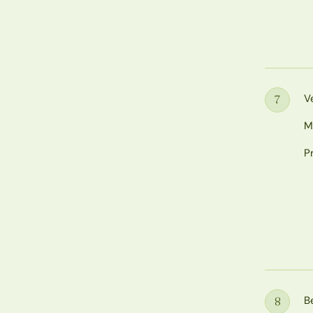
V
7
Étape
M
P
B
8
Étape