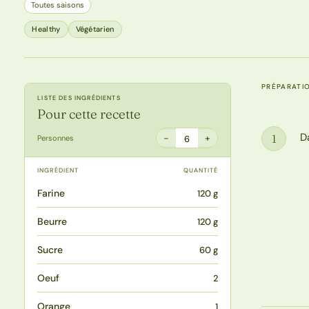
Toutes saisons
Healthy
Végétarien
PRÉPARATI
LISTE DES INGRÉDIENTS
Pour cette recette
D
1
−
+
Personnes
6
Étape
INGRÉDIENT
QUANTITÉ
Farine
120 g
Beurre
120 g
Sucre
60 g
Oeuf
2
Orange
1