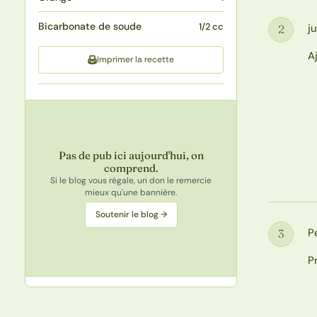
Bicarbonate de soude
1/2 cc
j
2
Étape
A
Imprimer la recette
Pas de pub ici aujourd'hui, on
comprend.
Si le blog vous régale, un don le remercie
mieux qu'une bannière.
Soutenir le blog →
P
3
Étape
P