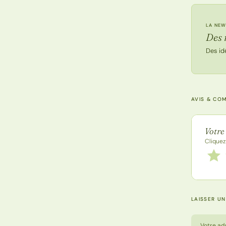
LA NEW
Des 
Des id
AVIS & CO
Note de
Votre
Cliquez
Notez
1 étoi
LAISSER U
Votre ad