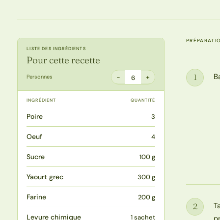
PRÉPARATI
LISTE DES INGRÉDIENTS
Pour cette recette
B
1
−
+
Personnes
6
Étape
INGRÉDIENT
QUANTITÉ
Poire
3
Oeuf
4
Sucre
100 g
Yaourt grec
300 g
Farine
200 g
T
2
Étape
Levure chimique
1 sachet
p