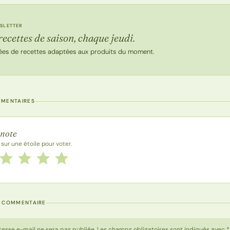
SLETTER
recettes de saison, chaque jeudi.
ées de recettes adaptées aux produits du moment.
MMENTAIRES
 la recette
 note
 sur une étoile pour voter.
 cette recette de 1 à 5 étoiles
le
2 étoiles
3 étoiles
4 étoiles
5 étoiles
N COMMENTAIRE
resse e-mail ne sera pas publiée. Les champs obligatoires sont indiqués avec *