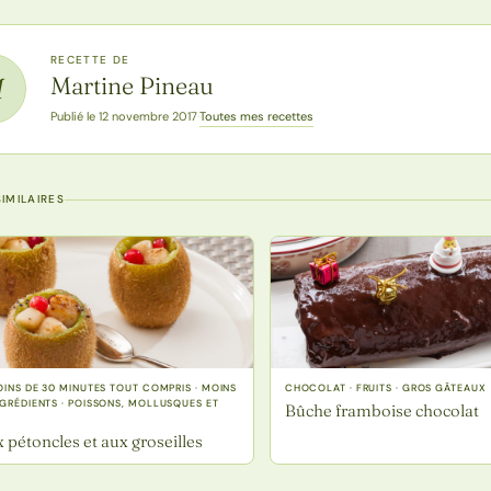
RECETTE DE
Martine Pineau
M
Toutes mes recettes
Publié le 12 novembre 2017
·
IMILAIRES
MOINS DE 30 MINUTES TOUT COMPRIS · MOINS
CHOCOLAT · FRUITS · GROS GÂTEAUX
NGRÉDIENTS · POISSONS, MOLLUSQUES ET
Bûche framboise chocolat
 pétoncles et aux groseilles