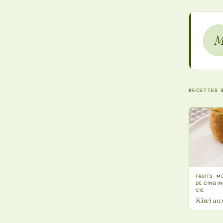
RECETTES S
FRUITS · 
DE CINQ I
CIE
Kiwi aux