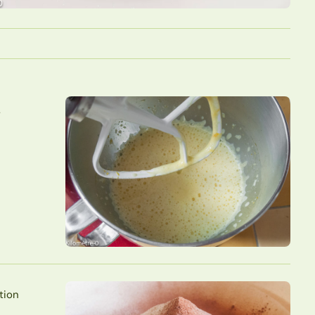
.
ation