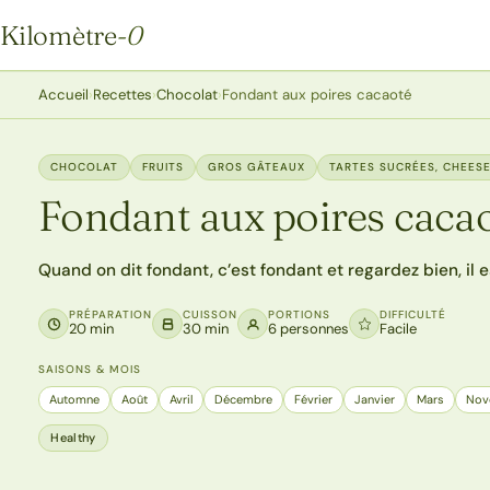
Kilomètre
-0
Kilomètre-0
Accueil
›
Recettes
›
Chocolat
›
Fondant aux poires cacaoté
CHOCOLAT
FRUITS
GROS GÂTEAUX
TARTES SUCRÉES, CHEESE
Fondant aux poires caca
Quand on dit fondant, c’est fondant et regardez bien, il e
PRÉPARATION
CUISSON
PORTIONS
DIFFICULTÉ
20 min
30 min
6 personnes
Facile
SAISONS & MOIS
Automne
Août
Avril
Décembre
Février
Janvier
Mars
Nov
Healthy