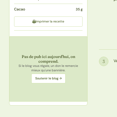
Cacao
35 g
Imprimer la recette
Pas de pub ici aujourd'hui, on
V
3
comprend.
Étape
Si le blog vous régale, un don le remercie
mieux qu'une bannière.
Soutenir le blog →