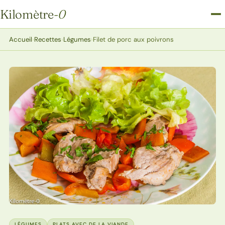
Kilomètre
-0
Kilomètre-0
Accueil
›
Recettes
›
Légumes
›
Filet de porc aux poivrons
LÉGUMES
PLATS AVEC DE LA VIANDE