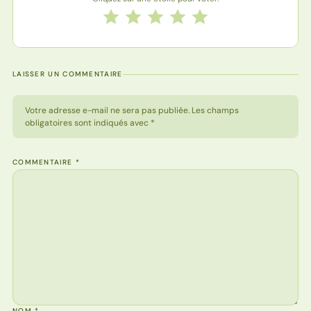
Notez cette recette de 1 à 5 étoiles
1 étoile
2 étoiles
3 étoiles
4 étoiles
5 étoiles
LAISSER UN COMMENTAIRE
Votre adresse e-mail ne sera pas publiée. Les champs
obligatoires sont indiqués avec *
COMMENTAIRE
*
NOM
*