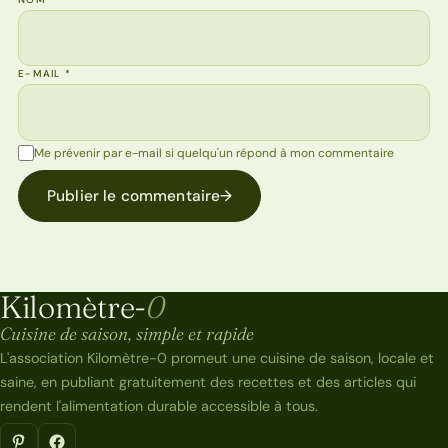
E-MAIL
*
Me prévenir par e-mail si quelqu'un répond à mon commentaire
Publier le commentaire
→
Kilomètre-
0
Kilomètre-0
Cuisine de saison, simple et rapide
L'association Kilomètre-0 promeut une cuisine de saison, locale et
saine, en publiant gratuitement des recettes et des articles qui
rendent l'alimentation durable accessible à tous.