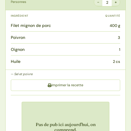
−
+
Personnes
2
INGRÉDIENT
QUANTITÉ
Filet mignon de porc
400 g
Poivron
3
Oignon
1
Huile
2 cs
Sel et poivre
Imprimer la recette
Pas de pub ici aujourd'hui, on
comprend.