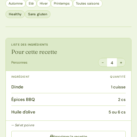
Automne
Eté
Hiver
Printemps
Toutes saisons
Healthy
Sans gluten
LISTE DES INGRÉDIENTS
Pour cette recette
−
+
Personnes
4
INGRÉDIENT
QUANTITÉ
Dinde
1 cuisse
Épices BBQ
2 cs
Huile d'olive
5 ou 6 cs
Sel et poivre
Imprimer la recette