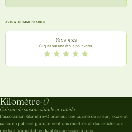
AVIS & COMMENTAIRES
Note de la recette
Votre note
Cliquez sur une étoile pour voter.
Notez cette recette de 1 à 5 étoiles
1 étoile
2 étoiles
3 étoiles
4 étoiles
5 étoiles
Kilomètre-
0
Kilomètre-0
Cuisine de saison, simple et rapide
L'association Kilomètre-0 promeut une cuisine de saison, locale et
saine, en publiant gratuitement des recettes et des articles qui
rendent l'alimentation durable accessible à tous.