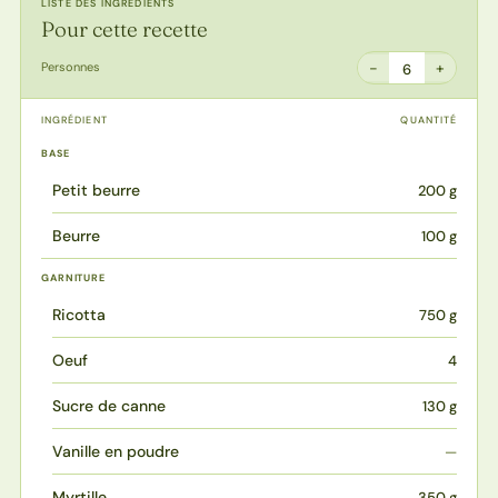
LISTE DES INGRÉDIENTS
Pour cette recette
−
+
Personnes
6
INGRÉDIENT
QUANTITÉ
BASE
Petit beurre
200 g
Beurre
100 g
GARNITURE
Ricotta
750 g
Oeuf
4
Sucre de canne
130 g
Vanille en poudre
—
Myrtille
350 g