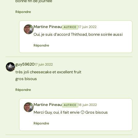
bonne fin de journée
Répondre
Martine Pineau
17 juin 2022
AUTRICE
MP
Oui, je suis d’accord Thithoad, bonne soirée aussi
Répondre
guy59620
17 juin 2022
G
très joli cheesecake et excellent fruit
gros bisous
Répondre
Martine Pineau
18 juin 2022
AUTRICE
MP
Merci Guy, oui, il fait envie 🙂 Gros bisous
Répondre