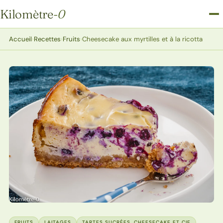
Kilomètre
-0
Kilomètre-0
Accueil
›
Recettes
›
Fruits
›
Cheesecake aux myrtilles et à la ricotta
FRUITS
LAITAGES
TARTES SUCRÉES, CHEESECAKE ET CIE