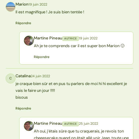
Marion
19 juin 2022
M
Il est magnifique ! Je suis bien tentée !
Répondre
Martine Pineau
19 juin 2022
AUTRICE
MP
Ah je te comprends car il est super bon Marion 🙂
Répondre
Catalina
24 juin 2022
C
je craque bien sûr et en pus tu parlers de moi hi hi excellent je
vais le faire un jour !!!!!
bisous
Répondre
Martine Pineau
25 juin 2022
AUTRICE
MP
Ah oui, j’étais sûre que tu craquerais, je revois ton
cheeesecake quand on était allé voir Jean, toute une