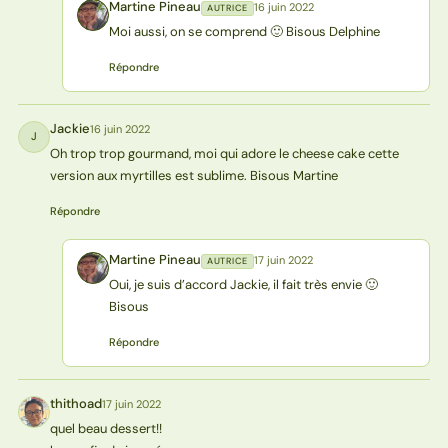
Martine Pineau
16 juin 2022
AUTRICE
MP
Moi aussi, on se comprend 🙂 Bisous Delphine
Répondre
Jackie
16 juin 2022
J
Oh trop trop gourmand, moi qui adore le cheese cake cette
version aux myrtilles est sublime. Bisous Martine
Répondre
Martine Pineau
17 juin 2022
AUTRICE
MP
Oui, je suis d’accord Jackie, il fait très envie 🙂
Bisous
Répondre
thithoad
17 juin 2022
T
quel beau dessert!!