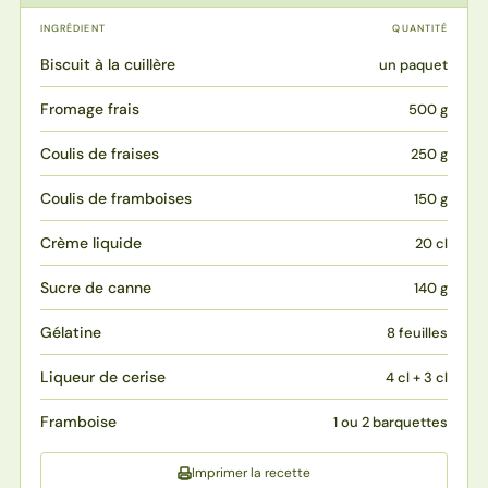
INGRÉDIENT
QUANTITÉ
Biscuit à la cuillère
un paquet
Fromage frais
500 g
Coulis de fraises
250 g
Coulis de framboises
150 g
Crème liquide
20 cl
Sucre de canne
140 g
Gélatine
8 feuilles
Liqueur de cerise
4 cl + 3 cl
Framboise
1 ou 2 barquettes
Imprimer la recette