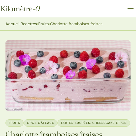
Kilomètre
-0
Kilomètre-0
Accueil
›
Recettes
›
Fruits
›
Charlotte framboises fraises
FRUITS
GROS GÂTEAUX
TARTES SUCRÉES, CHEESECAKE ET CIE
Charlotte framboises fraises