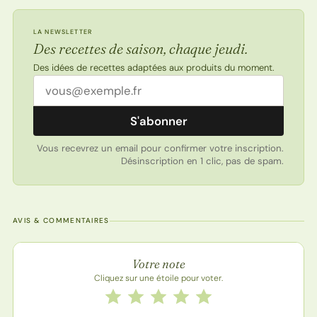
LA NEWSLETTER
Des recettes de saison, chaque jeudi.
Des idées de recettes adaptées aux produits du moment.
Adresse email
S'abonner
Vous recevrez un email pour confirmer votre inscription.
Désinscription en 1 clic, pas de spam.
AVIS & COMMENTAIRES
Note de la recette
Votre note
Cliquez sur une étoile pour voter.
Notez cette recette de 1 à 5 étoiles
1 étoile
2 étoiles
3 étoiles
4 étoiles
5 étoiles