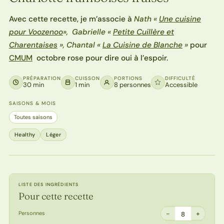
Avec cette recette, je m’associe à
Nath «
Une cuisine
pour Voozenoo
», Gabrielle «
Petite Cuillère et
Charentaises
», Chantal «
La Cuisine de Blanche
»
pour
CMUM
octobre rose pour dire oui à l’espoir.
PRÉPARATION
CUISSON
PORTIONS
DIFFICULTÉ
30 min
1 min
8 personnes
Accessible
SAISONS & MOIS
Toutes saisons
Healthy
Léger
LISTE DES INGRÉDIENTS
Pour cette recette
−
+
Personnes
8