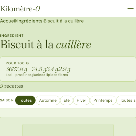
Kilomètre
-0
Kilomètre-0
Accueil
›
Ingrédients
›
Biscuit à la cuillère
INGRÉDIENT
Biscuit à la
cuillère
POUR 100 G
366
7,8 g
74,5 g
3,4 g
2,9 g
kcal
protéines
glucides
lipides
fibres
9
recettes
Toutes
Automne
Eté
Hiver
Printemps
Toutes s
SAISON