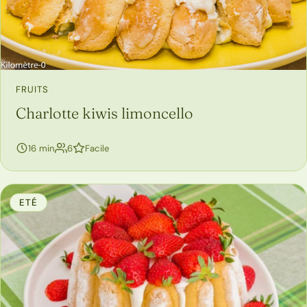
FRUITS
Charlotte kiwis limoncello
personnes
16 min
6
Facile
ETÉ