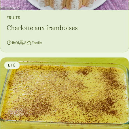
FRUITS
Charlotte aux framboises
personnes
1h01
8
Facile
ETÉ