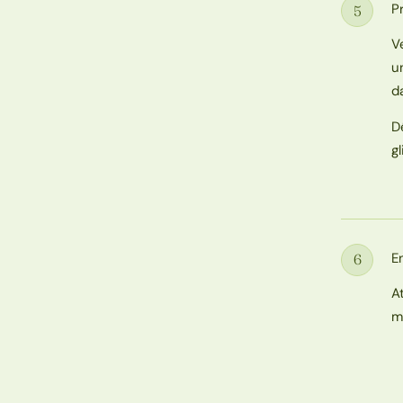
P
5
Étape
V
u
d
D
g
E
6
Étape
A
m