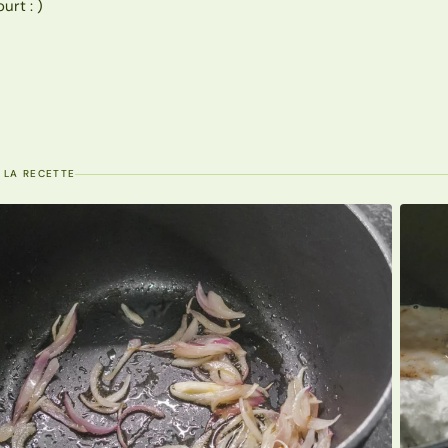
urt : )
 LA RECETTE