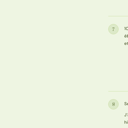
1
7
Étape
é
e
S
8
Étape
J
h