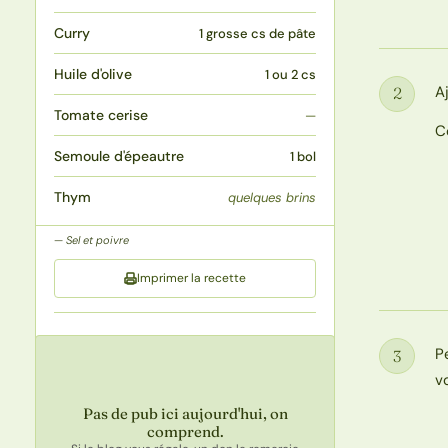
Curry
1 grosse cs de pâte
Huile d'olive
1 ou 2 cs
A
2
Étape
Tomate cerise
—
C
Semoule d'épeautre
1 bol
Thym
quelques brins
Sel et poivre
Imprimer la recette
P
3
Étape
vo
Pas de pub ici aujourd'hui, on
comprend.