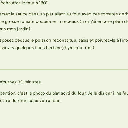
réchauffez le four à 180°.
ersez la sauce dans un plat allant au four avec des tomates cer
ne grosse tomate coupée en morceaux (moi, j’ai encore plein 
ans mon jardin).
éposez dessus le poisson reconstitué, salez et poivrez-le à l’int
lissez-y quelques fines herbes (thym pour moi).
nfournez 30 minutes.
ttention, c’est la photo du plat sorti du four. Je le dis car il ne f
ettre du rotin dans votre four.