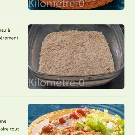
eau à
égèrement
 une
oire tout