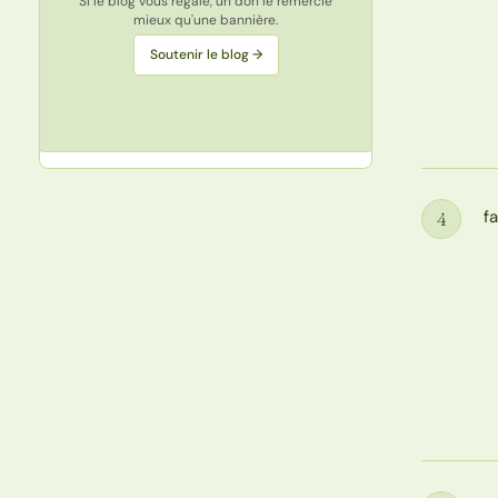
Si le blog vous régale, un don le remercie
mieux qu'une bannière.
Soutenir le blog →
f
4
Étape