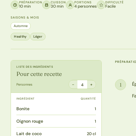
PRÉPARATION
CUISSON
PORTIONS
DIFFICULTÉ
10 min
30 min
4 personnes
Facile
SAISONS & MOIS
Automne
Healthy
Léger
PRÉPARATI
LISTE DES INGRÉDIENTS
Pour cette recette
É
1
−
+
Personnes
4
Étape
F
INGRÉDIENT
QUANTITÉ
Bonite
1
Oignon rouge
1
Lait de coco
20 cl