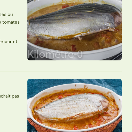
ises ou
de tomates
érieur et
audrait pas