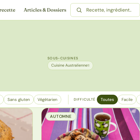
recette
Articles & Dossiers
Rechercher une recette
SOUS-CUISINES
Cuisine Australienne
11
Sans gluten
Végétarien
Toutes
Facile
DIFFICULTÉ
AUTOMNE