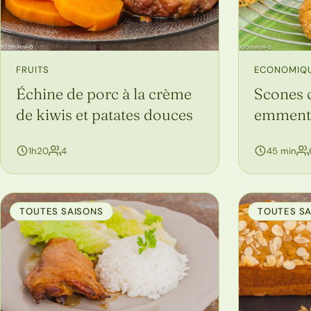
FRUITS
ECONOMIQ
Échine de porc à la crème
Scones 
de kiwis et patates douces
emment
personnes
1h20
4
45 min
TOUTES SAISONS
TOUTES S