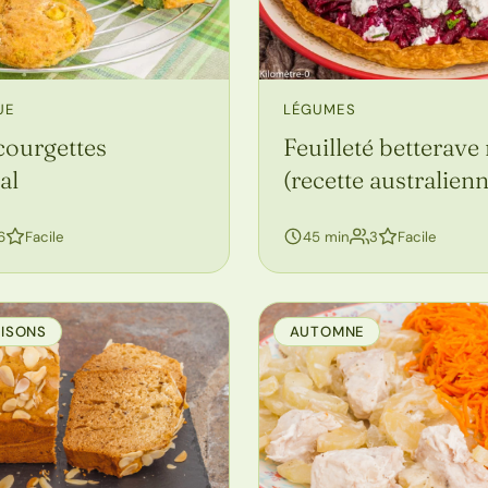
UE
LÉGUMES
courgettes
Feuilleté betterave 
al
(recette australien
personnes
personnes
6
Facile
45 min
3
Facile
AISONS
AUTOMNE