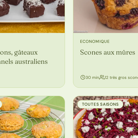
ECONOMIQUE
ons, gâteaux
Scones aux mûres
nnels australiens
sonnes
30 min
12 très gros scon
TOUTES SAISONS