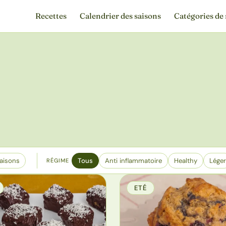
Recettes
Calendrier des saisons
Catégories de 
aisons
Tous
Anti inflammatoire
Healthy
Léger
RÉGIME
ETÉ