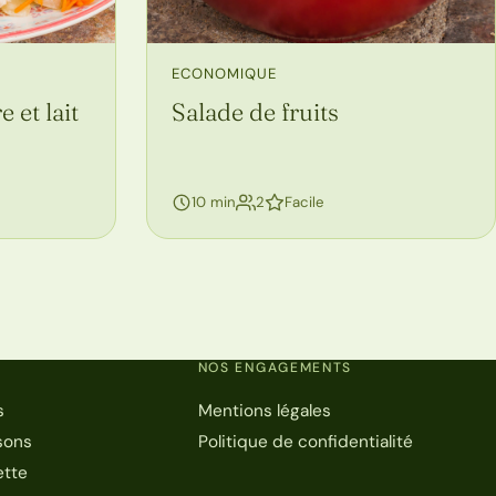
ECONOMIQUE
et lait
Salade de fruits
personnes
10 min
2
Facile
NOS ENGAGEMENTS
s
Mentions légales
sons
Politique de confidentialité
ette