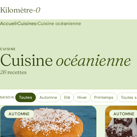
Kilomètre
-0
Kilomètre-0
Accueil
›
Cuisines
›
Cuisine océanienne
CUISINE
Cuisine
océanienne
26
recettes
Toutes
Automne
Eté
Hiver
Printemps
Toutes s
SAISON
AUTOMNE
AUTOMNE