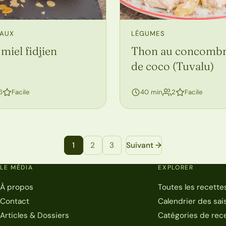
EAUX
LÉGUMES
miel fidjien
Thon au concombre 
de coco (Tuvalu)
personnes
personnes
6
Facile
40 min
2
Facile
1
2
3
Suivant →
LE MÉDIA
EXPLORER
À propos
Toutes les recette
Contact
Calendrier des sai
Articles & Dossiers
Catégories de rec