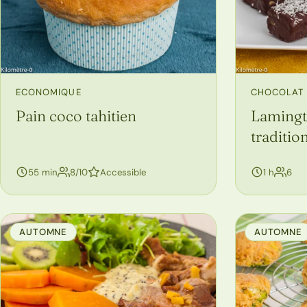
ECONOMIQUE
CHOCOLAT
Pain coco tahitien
Lamingt
traditio
personnes
per
55 min
8/10
Accessible
1 h
6
AUTOMNE
AUTOMNE