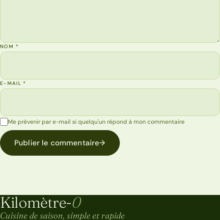
NOM
*
E-MAIL
*
Me prévenir par e-mail si quelqu'un répond à mon commentaire
Publier le commentaire
→
Kilomètre-
0
Kilomètre-0
Cuisine de saison, simple et rapide