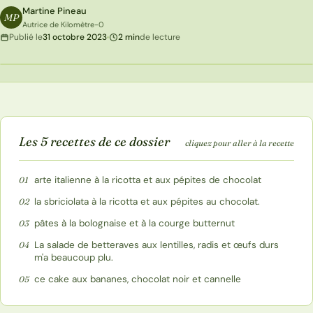
Martine Pineau
MP
Autrice de Kilomètre-0
Publié le
31 octobre 2023
2 min
de lecture
5
RECETTES
AU SOMMAIRE
Les 5 recettes de ce dossier
cliquez pour aller à la recette
arte italienne à la ricotta et aux pépites de chocolat
01
la sbriciolata à la ricotta et aux pépites au chocolat.
02
pâtes à la bolognaise et à la courge butternut
03
La salade de betteraves aux lentilles, radis et œufs durs
04
m'a beaucoup plu.
ce cake aux bananes, chocolat noir et cannelle
05